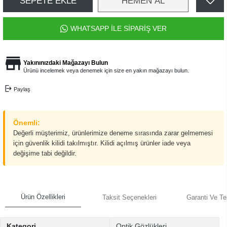
SEPETE EKLE
HEMEN AL
WHATSAPP İLE SİPARİŞ VER
Yakınınızdaki Mağazayı Bulun
Ürünü incelemek veya denemek için size en yakın mağazayı bulun.
Paylaş
Önemli:
Değerli müşterimiz, ürünlerimize deneme sırasında zarar gelmemesi
için güvenlik kilidi takılmıştır. Kilidi açılmış ürünler iade veya
değişime tabi değildir.
Ürün Özellikleri
Taksit Seçenekleri
Garanti Ve Te
Kategori
Optik Gözlükleri