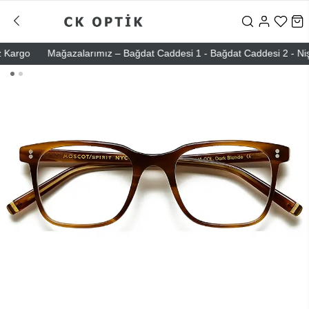
argo
Mağazalarımız – Bağdat Caddesi 1 - Bağdat Caddesi 2 - Nişantaş