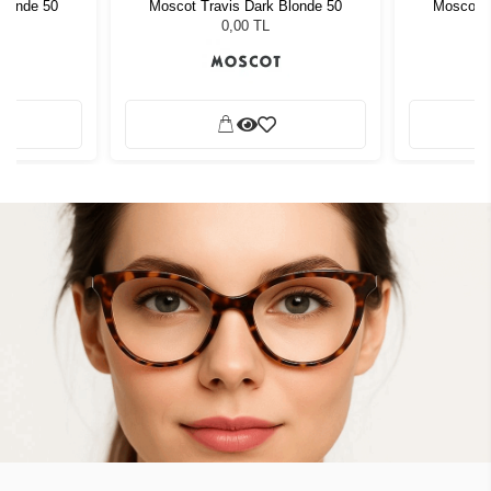
Blonde 50
Moscot Travis Dark Blonde 50
Moscot T
0,00 TL