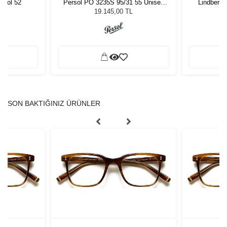
Persol PO 3235S 95/31 55 Unisex
 Col 52
Lindberg 
Güneş Gözlüğü
19.145,00 TL
SON BAKTIĞINIZ ÜRÜNLER