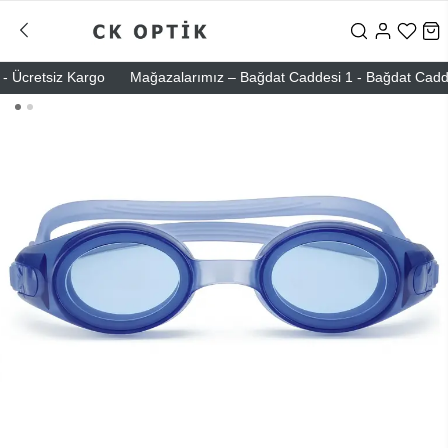
Ücretsiz Kargo
Mağazalarımız – Bağdat Caddesi 1 - Bağdat Caddesi 2 