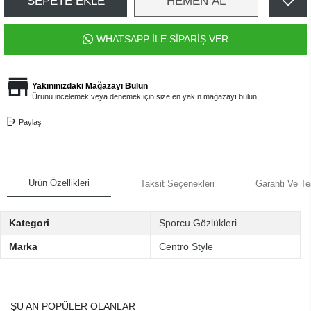
SEPETE EKLE
HEMEN AL
WHATSAPP İLE SİPARİŞ VER
Yakınınızdaki Mağazayı Bulun
Ürünü incelemek veya denemek için size en yakın mağazayı bulun.
Paylaş
Ürün Özellikleri
Taksit Seçenekleri
Garanti Ve Te
Kategori
Sporcu Gözlükleri
Marka
Centro Style
ŞU AN POPÜLER OLANLAR