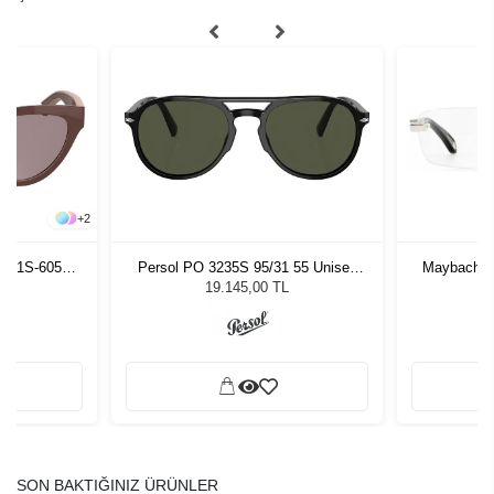
+
2
5301S-605
Persol PO 3235S 95/31 55 Unisex
Maybach Th
ş Gözlüğü
Güneş Gözlüğü
19.145,00 TL
SON BAKTIĞINIZ ÜRÜNLER