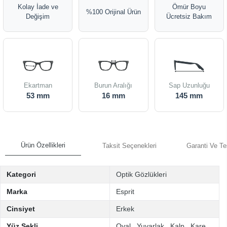
Kolay İade ve
Ömür Boyu
%100 Orijinal Ürün
Değişim
Ücretsiz Bakım
Ekartman
Burun Aralığı
Sap Uzunluğu
53 mm
16 mm
145 mm
Ürün Özellikleri
Taksit Seçenekleri
Garanti Ve Te
Kategori
Optik Gözlükleri
Marka
Esprit
Cinsiyet
Erkek
Yüz Şekli
Oval
,
Yuvarlak
,
Kalp
,
Kare