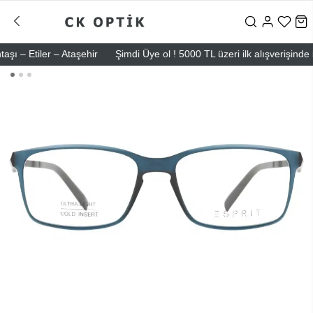
– Etiler – Ataşehir
Şimdi Üye ol ! 5000 TL üzeri ilk alışverişinde 500