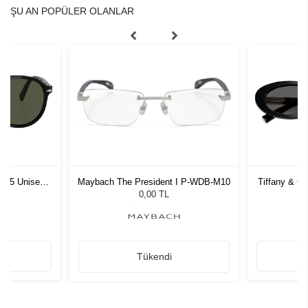
ŞU AN POPÜLER OLANLAR
1 55 Unisex
Maybach The President I P-WDB-M10
Tiffany & C
ğü
G
L
0,00 TL
Tükendi