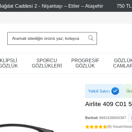
antaşı – Etiler – Ataşehir
750 TL Üzeri Alışverişlerde
KLİPSLİ
SPORCU
PROGRESİF
GÖZLÜ
GÖZLÜK
GÖZLÜKLERİ
GÖZLÜK
CAMLAR
Yetkili Satıcı
Ücr
Airlite 409 C01 
Barkod
:
8681636840387
(0) Yorum
Yoru