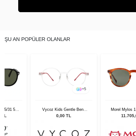
ŞU AN POPÜLER OLANLAR
+
5
 95/31 55
Vycoz Kids Gentle Benn
Morel Mylos 1
Gözlüğü
CRT 46-17 135
Unisex Güne
0 TL
0,00 TL
11.705