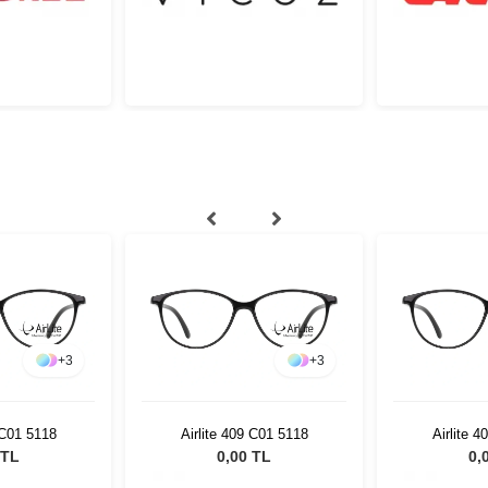
+
3
+
3
 C01 5118
Airlite 409 C01 5118
Airlite 
 TL
0,00 TL
0,