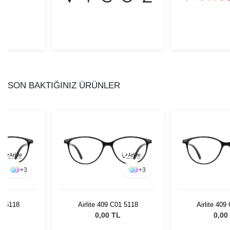
SON BAKTIĞINIZ ÜRÜNLER
+
3
+
3
01 5118
Airlite 409 C01 5118
Airlite 409
L
0,00 TL
0,00