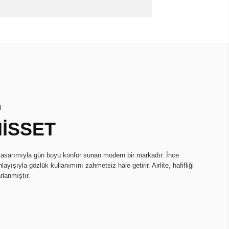
I
HİSSET
k tasarımıyla gün boyu konfor sunan modern bir markadır. İnce
ayışıyla gözlük kullanımını zahmetsiz hale getirir. Airlite, hafifliği
rlanmıştır.