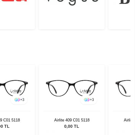
+
3
+
3
409 C01 5118
Airlite 409 C01 5118
Airlit
00 TL
0,00 TL