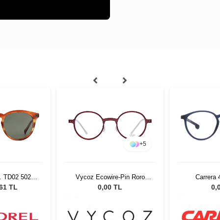
+
5
. TD02 5021
Vycoz Ecowire-Pin Roro
Carrera
ş Gözlüğü
RED 46-22 51526
,61 TL
0,00 TL
0,