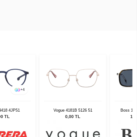
+
4
 4418 4JP51
Vogue 4181B 5126 51
Boss 172
Unisex
00 TL
0,00 TL
12.