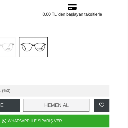
0,00 TL 'den başlayan taksitlerle
L
(%3)
LE
HEMEN AL
WHATSAPP İLE SİPARİŞ VER