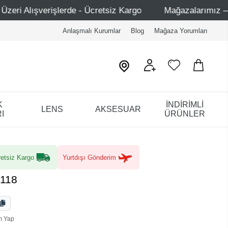
 - Ücretsiz Kargo
Mağazalarımız – Bağdat Caddesi 1 - B
Anlaşmalı Kurumlar
Blog
Mağaza Yorumları
K
İNDİRİMLİ
LENS
AKSESUAR
I
ÜRÜNLER
etsiz Kargo
Yurtdışı Gönderim
5118
m Yap