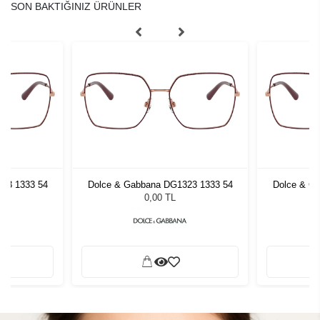
SON BAKTIĞINIZ ÜRÜNLER
23 1333 54
Dolce & Gabbana DG1323 1333 54
Dolce & G
0,00 TL