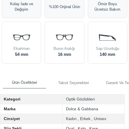
Kolay İade ve
Ömür Boyu
%100 Orijinal Ürün
Değişim
Ücretsiz Bakım
Ekartman
Burun Aralığı
Sap Uzunluğu
54 mm
16 mm
140 mm
Ürün Özellikleri
Taksit Seçenekleri
Garanti Ve Te
Kategori
Optik Gözlükleri
Marka
Dolce & Gabbana
Cinsiyet
Kadın
,
Erkek
,
Unisex
Yüz Şekli
Oval
,
Kalp
,
Kare