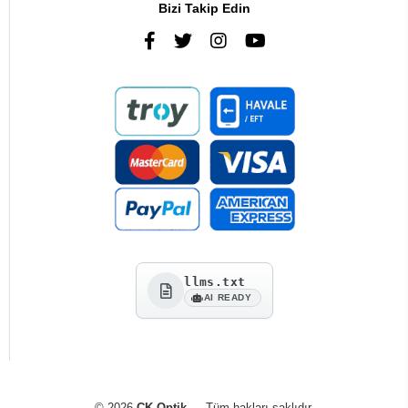
Bizi Takip Edin
llms.txt
AI READY
© 2026
CK Optik
— Tüm hakları saklıdır.