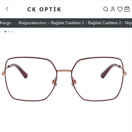
rgo
Mağazalarımız – Bağdat Caddesi 1 - Bağdat Caddesi 2 - Nişantaşı