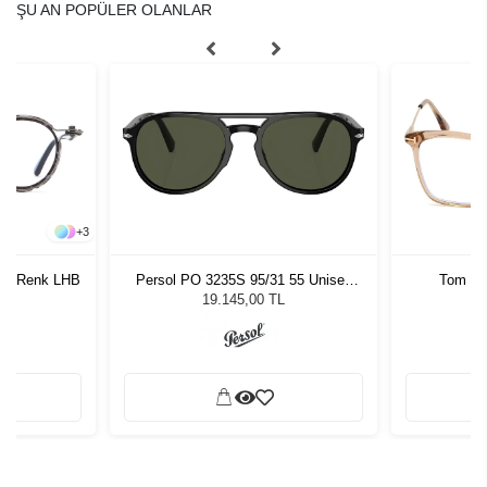
ŞU AN POPÜLER OLANLAR
+
3
117 Renk LHB
Persol PO 3235S 95/31 55 Unisex
Tom Fo
Güneş Gözlüğü
19.145,00 TL