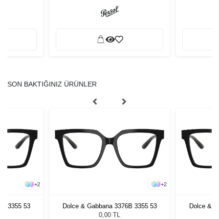
SON BAKTIĞINIZ ÜRÜNLER
+
2
+
2
6B 3355 53
Dolce & Gabbana 3376B 3355 53
Dolce & G
0,00 TL