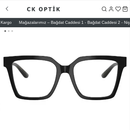
rgo
Mağazalarımız – Bağdat Caddesi 1 - Bağdat Caddesi 2 - Nişantaşı