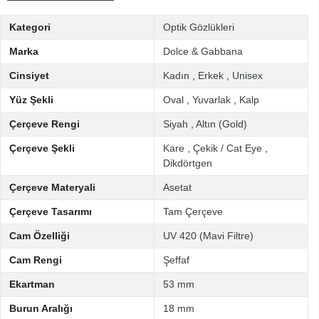
Kategori
Optik Gözlükleri
Marka
Dolce & Gabbana
Cinsiyet
Kadın
,
Erkek
,
Unisex
Yüz Şekli
Oval
,
Yuvarlak
,
Kalp
Çerçeve Rengi
Siyah
,
Altın (Gold)
Çerçeve Şekli
Kare
,
Çekik / Cat Eye
,
Dikdörtgen
Çerçeve Materyali
Asetat
Çerçeve Tasarımı
Tam Çerçeve
Cam Özelliği
UV 420 (Mavi Filtre)
Cam Rengi
Şeffaf
Ekartman
53 mm
Burun Aralığı
18 mm