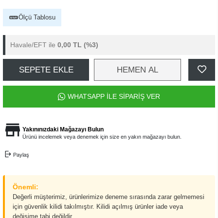
Ölçü Tablosu
Havale/EFT ile
0,00 TL
(%3)
SEPETE EKLE
HEMEN AL
WHATSAPP İLE SİPARİŞ VER
Yakınınızdaki Mağazayı Bulun
Ürünü incelemek veya denemek için size en yakın mağazayı bulun.
Paylaş
Önemli:
Değerli müşterimiz, ürünlerimize deneme sırasında zarar gelmemesi
için güvenlik kilidi takılmıştır. Kilidi açılmış ürünler iade veya
değişime tabi değildir.