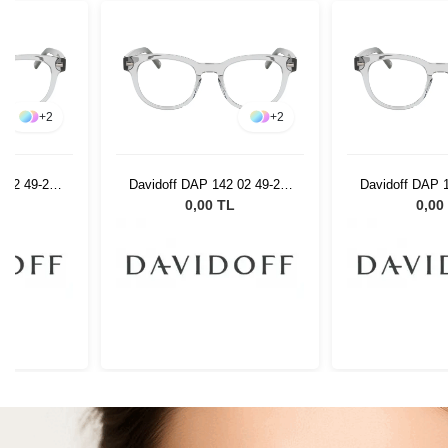
+
2
+
2
 02 49-21-
Davidoff DAP 142 02 49-21-
Davidoff DAP 1
145
14
L
0,00 TL
0,00