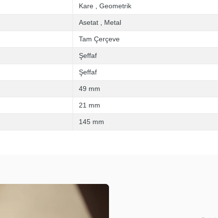
Kare
,
Geometrik
Asetat
,
Metal
Tam Çerçeve
Şeffaf
Şeffaf
49 mm
21 mm
145 mm