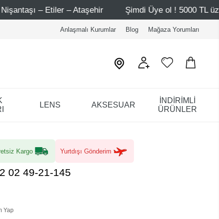
aşehir
Şimdi Üye ol ! 5000 TL üzeri ilk alışverişinde 50
Anlaşmalı Kurumlar
Blog
Mağaza Yorumları
K
İNDİRİMLİ
LENS
AKSESUAR
I
ÜRÜNLER
etsiz Kargo
Yurtdışı Gönderim
2 02 49-21-145
m Yap