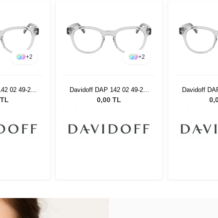
+
2
+
2
42 02 49-21-
Davidoff DAP 142 02 49-21-
Davidoff DA
5
145
 TL
0,00 TL
0,