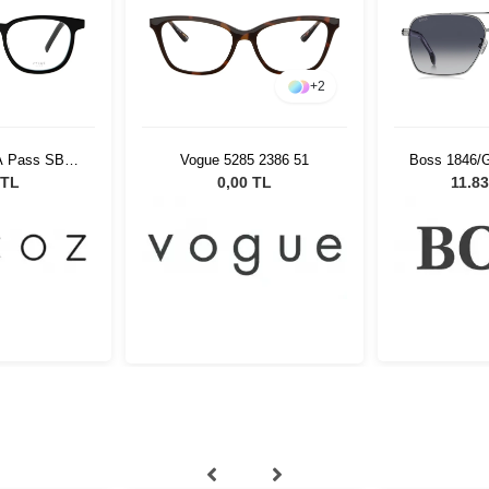
+
2
-A Pass SBLK
Vogue 5285 2386 51
Boss 1846/G
19
Unisex G
 TL
0,00 TL
11.83