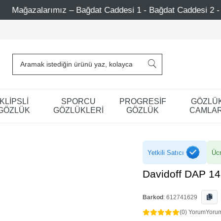
ğdat Caddesi 1 - Bağdat Caddesi 2 - Nişantaşı – Etiler – At
KLİPSLİ
SPORCU
PROGRESİF
GÖZLÜ
GÖZLÜK
GÖZLÜKLERİ
GÖZLÜK
CAMLAR
Yetkili Satıcı
Ücr
Davidoff DAP 14
Barkod
:
612741629
(0) Yorum
Yoru