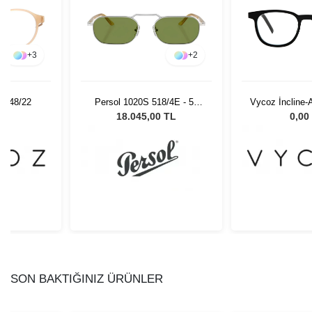
+
3
+
2
IN 48/22
Persol 1020S 518/4E - 57
Vycoz İncline
Erkek Güneş Gözlüğü
50-
L
18.045,00 TL
0,00
SON BAKTIĞINIZ ÜRÜNLER