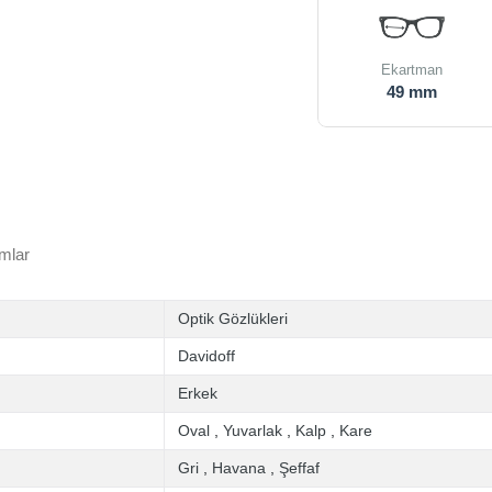
Ekartman
49 mm
mlar
Optik Gözlükleri
Davidoff
Erkek
Oval
,
Yuvarlak
,
Kalp
,
Kare
Gri
,
Havana
,
Şeffaf