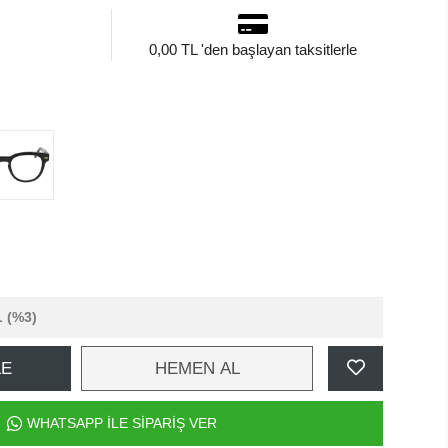
0,00 TL 'den başlayan taksitlerle
L
(%3)
LE
HEMEN AL
WHATSAPP İLE SİPARİŞ VER