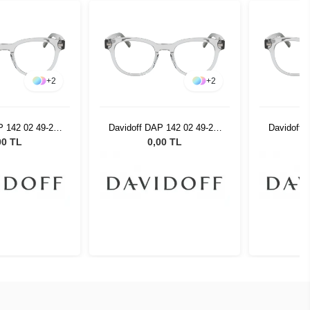
+
2
+
2
P 142 02 49-21-
Davidoff DAP 142 02 49-21-
Davidoff 
145
145
00 TL
0,00 TL