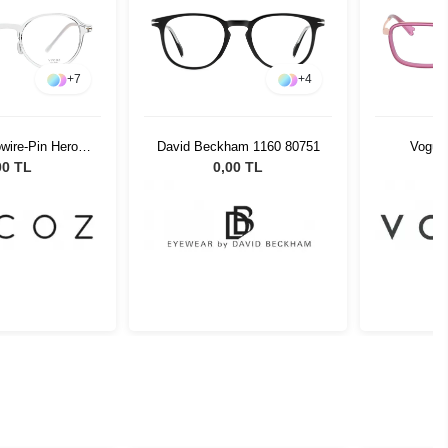
+
7
+
4
wire-Pin Hero
David Beckham 1160 80751
Vogue
 48-22
00 TL
0,00 TL