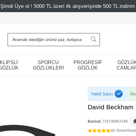
 üzeri ilk alışverişinde 500 TL indirim
Mağazalarımız – 
KLİPSLİ
SPORCU
PROGRESİF
GÖZLÜ
GÖZLÜK
GÖZLÜKLERİ
GÖZLÜK
CAMLAR
Yetkili Satıcı
Ücr
David Beckham 
Barkod
:
716736967240
(0) Yorum
Yoru