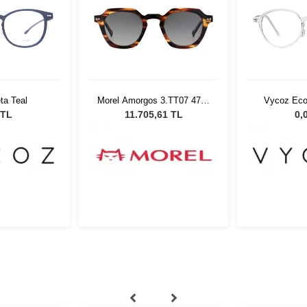
ta Teal
Morel Amorgos 3.TT07 4724
Vycoz Eco
Unisex Güneş Gözlüğü
CRT
 TL
11.705,61 TL
0,