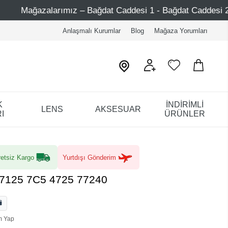
Bağdat Caddesi 1 - Bağdat Caddesi 2 - Nişantaşı – Etiler –
Anlaşmalı Kurumlar
Blog
Mağaza Yorumları
K
İNDİRİMLİ
LENS
AKSESUAR
I
ÜRÜNLER
etsiz Kargo
Yurtdışı Gönderim
7125 7C5 4725 77240
m Yap