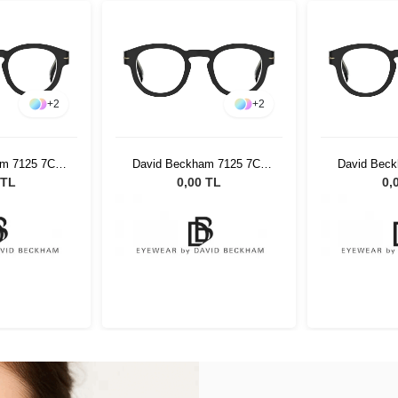
+
2
+
2
m 7125 7C5
David Beckham 7125 7C5
David Bec
7240
4725 77240
472
 TL
0,00 TL
0,