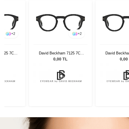
+
2
+
2
7125 7C5
David Beckham 7125 7C5
David Beckha
40
4725 77240
4725 7
L
0,00 TL
0,00