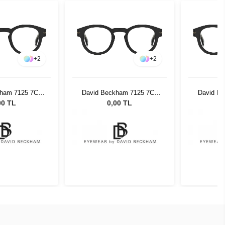
+
2
+
2
kham 7125 7C5
David Beckham 7125 7C5
David B
5 77240
4725 77240
4
00 TL
0,00 TL