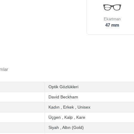
Ekartman
47 mm
mlar
Optik Gözlükleri
David Beckham
Kadın
,
Erkek
,
Unisex
Üçgen
,
Kalp
,
Kare
Siyah
,
Altın (Gold)