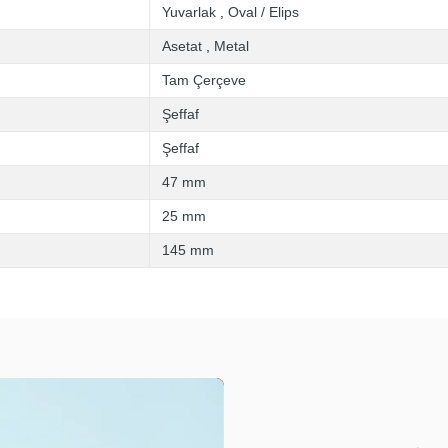
Yuvarlak
,
Oval / Elips
Asetat
,
Metal
Tam Çerçeve
Şeffaf
Şeffaf
47 mm
25 mm
145 mm