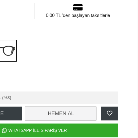
0,00 TL 'den başlayan taksitlerle
L
(%3)
LE
HEMEN AL
WHATSAPP İLE SİPARİŞ VER