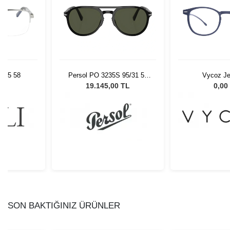
l. 05 58
Persol PO 3235S 95/31 55
Vycoz Je
Unisex Güneş Gözlüğü
L
19.145,00 TL
0,00
SON BAKTIĞINIZ ÜRÜNLER