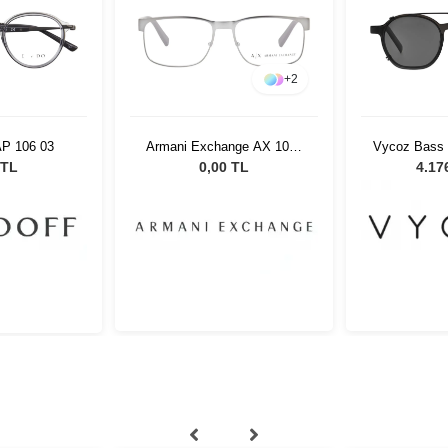
+
2
AP 106 03
Armani Exchange AX 1030
Vycoz Bass 
6088 55
Unisex G
 TL
0,00 TL
4.17