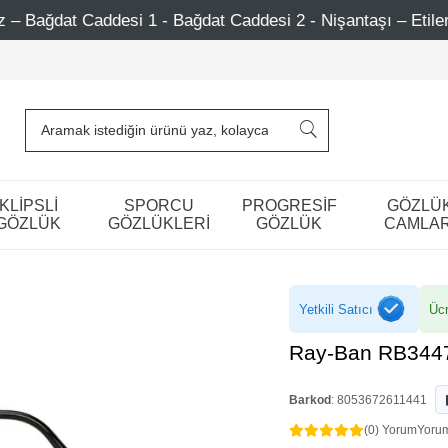
1 - Bağdat Caddesi 2 - Nişantaşı – Etiler – Ataşehir
7
KLİPSLİ
SPORCU
PROGRESİF
GÖZLÜ
GÖZLÜK
GÖZLÜKLERİ
GÖZLÜK
CAMLAR
Yetkili Satıcı
Ücr
Ray-Ban RB3447
Barkod
:
8053672611441
(0) Yorum
Yoru