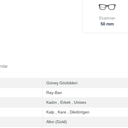
Ekartman
50 mm
mlar
Güneş Gözlükleri
Ray-Ban
Kadın
,
Erkek
,
Unisex
Kalp
,
Kare
,
Dikdörtgen
Altın (Gold)