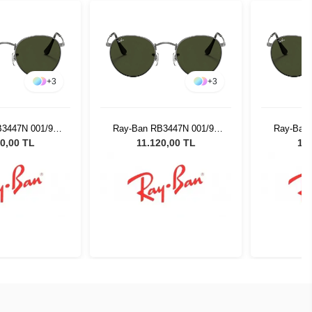
+
3
+
3
B3447N 001/90
Ray-Ban RB3447N 001/90
Ray-Ban
Güneş Gözlüğü
50 Unisex Güneş Gözlüğü
50 Unise
0,00 TL
11.120,00 TL
11.