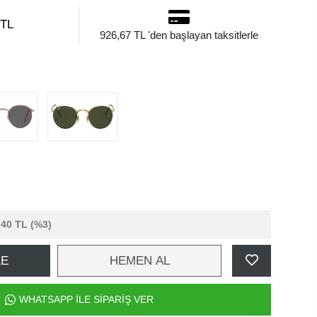
 TL
926,67 TL 'den başlayan taksitlerle
,40 TL
(%3)
LE
HEMEN AL
WHATSAPP İLE SİPARİŞ VER