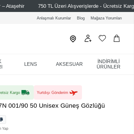
50 TL Üzeri Alışverişlerde - Ücretsiz Kargo
Mağazaları
Anlaşmalı Kurumlar
Blog
Mağaza Yorumları
K
İNDİRİMLİ
LENS
AKSESUAR
I
ÜRÜNLER
etsiz Kargo
Yurtdışı Gönderim
N 001/90 50 Unisex Güneş Gözlüğü
m Yap