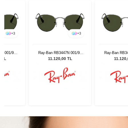
+
3
+
3
N 001/90
Ray-Ban RB3447N 001/90
Ray-Ban RB34
ş Gözlüğü
50 Unisex Güneş Gözlüğü
50 Unisex Gü
0 TL
11.120,00 TL
11.120