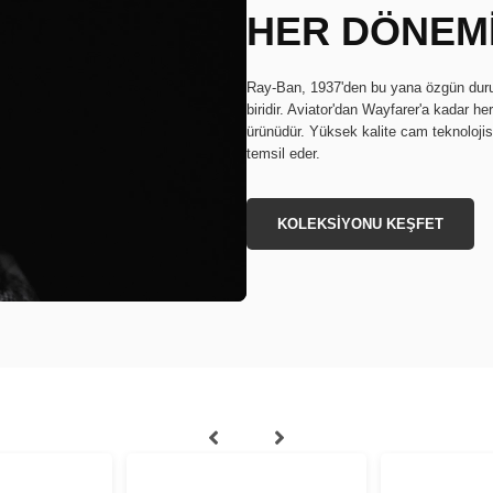
HER DÖNEMİ
Ray-Ban, 1937'den bu yana özgün duruş
biridir. Aviator'dan Wayfarer'a kadar h
ürünüdür. Yüksek kalite cam teknolojisi
temsil eder.
KOLEKSİYONU KEŞFET