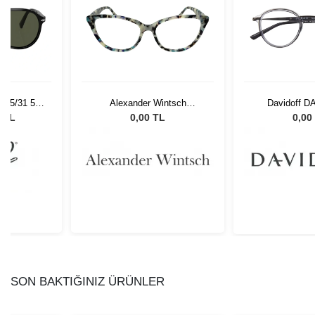
 95/31 55
Alexander Wintsch
Davidoff D
Gözlüğü
AW20156 C3
0 TL
0,00 TL
0,00
SON BAKTIĞINIZ ÜRÜNLER