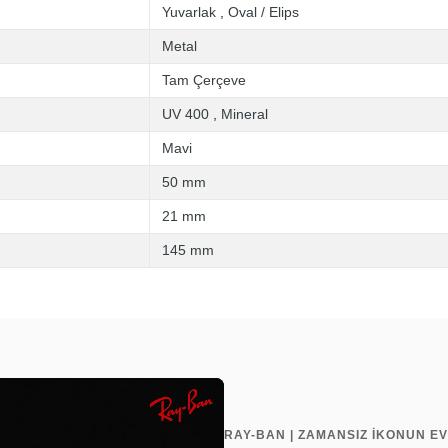
Yuvarlak
,
Oval / Elips
Metal
Tam Çerçeve
UV 400
,
Mineral
Mavi
50 mm
21 mm
145 mm
RAY-BAN | ZAMANSIZ İKONUN EV