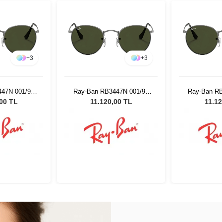
+
3
+
3
47N 001/90
Ray-Ban RB3447N 001/90
Ray-Ban R
neş Gözlüğü
50 Unisex Güneş Gözlüğü
50 Unisex 
,00 TL
11.120,00 TL
11.12