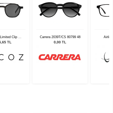
Limited Clip On
Carrera 2039T/CS 80799 48
Airlit
üneş Gözlüğü
6,65 TL
0,00 TL