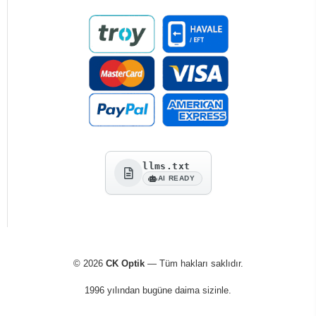
llms.txt
AI READY
© 2026
CK Optik
— Tüm hakları saklıdır.
1996 yılından bugüne daima sizinle.