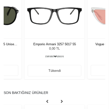
1 55 Unisex
Emporio Armani 3257 5017 55
Vogue 52
ğü
G
L
0,00 TL
Tükendi
SON BAKTIĞINIZ ÜRÜNLER