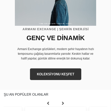
ARMANI EXCHANGE | ŞEHRİN ENERJİSİ
GENÇ VE DİNAMİK
Armani Exchange gözlükleri, modern şehir hayatının hızlı
temposunu çağdaş tasarımlarla yansıtır. Keskin hatlar ve
hafif yapılar, günlük stiline enerjik bir dokunuş katar.
KOLEKSİYONU KEŞFET
ŞU AN POPÜLER OLANLAR