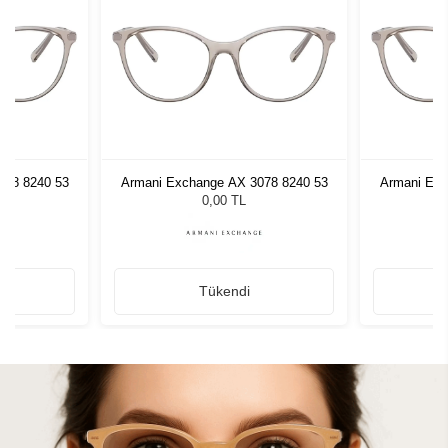
078 8240 53
Armani Exchange AX 3078 8240 53
Armani Exc
0,00 TL
Tükendi