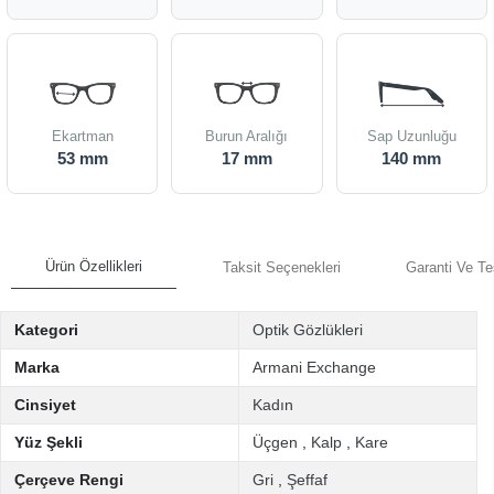
Ekartman
Burun Aralığı
Sap Uzunluğu
53 mm
17 mm
140 mm
Ürün Özellikleri
Taksit Seçenekleri
Garanti Ve Te
Kategori
Optik Gözlükleri
Marka
Armani Exchange
Cinsiyet
Kadın
Yüz Şekli
Üçgen
,
Kalp
,
Kare
Çerçeve Rengi
Gri
,
Şeffaf