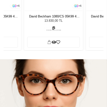
+
6
+
6
S 05K99 49
David Beckham 1080/CS 05K99 49
David Bec
zlüğü
Unisex Güneş Gözlüğü
Unis
L
13.830,00 TL