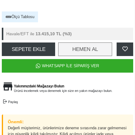
Ölçü Tablosu
Havale/EFT ile
13.415,10 TL
(%3)
SEPETE EKLE
HEMEN AL
WHATSAPP İLE SİPARİŞ VER
Yakınınızdaki Mağazayı Bulun
Ürünü incelemek veya denemek için size en yakın mağazayı bulun.
Paylaş
Önemli:
Değerli müşterimiz, ürünlerimize deneme sırasında zarar gelmemesi
için güvenlik kilidi takılmıştır. Kilidi açılmış ürünler iade veya