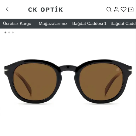
Ücretsiz Kargo
Mağazalarımız – Bağdat Caddesi 1 - Bağdat Caddesi 2 