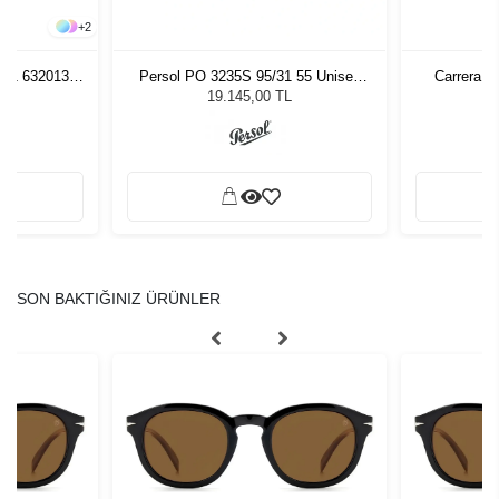
+
2
261 632013
Persol PO 3235S 95/31 55 Unisex
Carrera 3
zlüğü
Güneş Gözlüğü
L
19.145,00 TL
SON BAKTIĞINIZ ÜRÜNLER