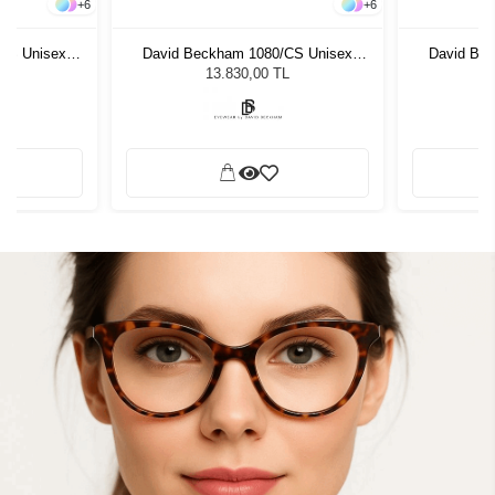
+
6
+
6
CS Unisex
David Beckham 1080/CS Unisex
David Be
ğü
Güneş Gözlüğü
G
L
13.830,00 TL