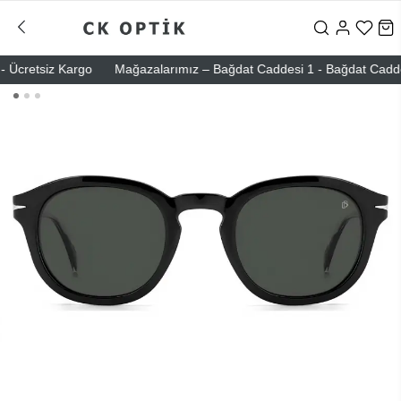
Ücretsiz Kargo
Mağazalarımız – Bağdat Caddesi 1 - Bağdat Caddesi 2 