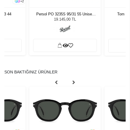
+
2
813 44
Persol PO 3235S 95/31 55 Unisex
Tom Fo
Güneş Gözlüğü
19.145,00 TL
SON BAKTIĞINIZ ÜRÜNLER