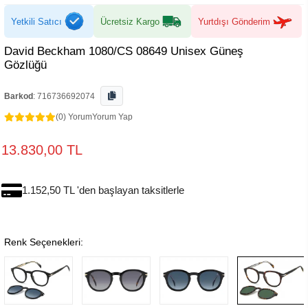
Yetkili Satıcı
Ücretsiz Kargo
Yurtdışı Gönderim
David Beckham 1080/CS 08649 Unisex Güneş
Gözlüğü
Barkod
:
716736692074
(0) Yorum
Yorum Yap
13.830,00 TL
1.152,50 TL 'den başlayan taksitlerle
Renk Seçenekleri: