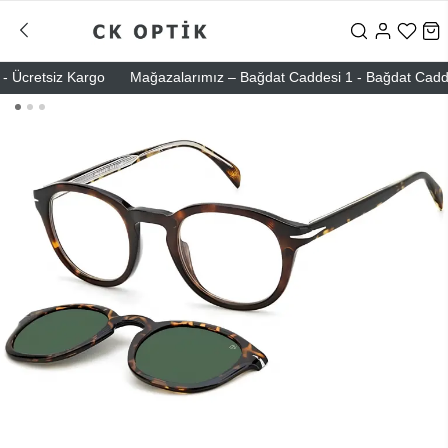
Ücretsiz Kargo
Mağazalarımız – Bağdat Caddesi 1 - Bağdat Caddesi 2