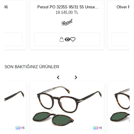
D 46
Persol PO 3235S 95/31 55 Unisex
Oliver Pe
Güneş Gözlüğü
19.145,00 TL
SON BAKTIĞINIZ ÜRÜNLER
+
6
+
6