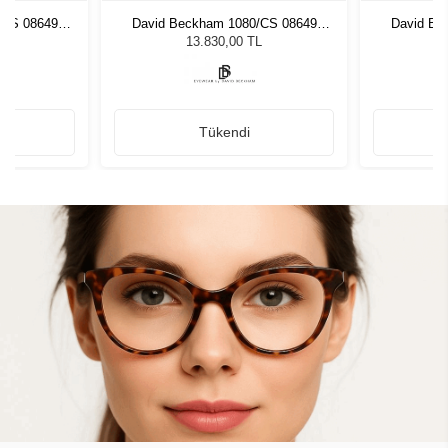
/CS 08649
David Beckham 1080/CS 08649
David Be
zlüğü
Unisex Güneş Gözlüğü
Unis
L
13.830,00 TL
Tükendi