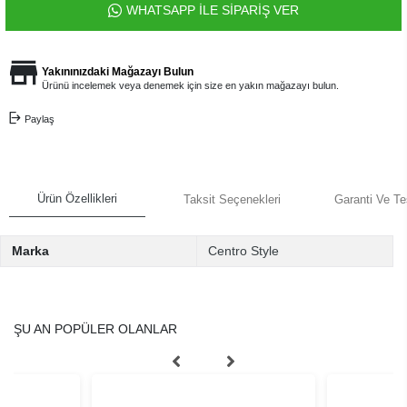
WHATSAPP İLE SİPARİŞ VER
Yakınınızdaki Mağazayı Bulun
Ürünü incelemek veya denemek için size en yakın mağazayı bulun.
Paylaş
Ürün Özellikleri
Taksit Seçenekleri
Garanti Ve Te
Marka
Centro Style
ŞU AN POPÜLER OLANLAR