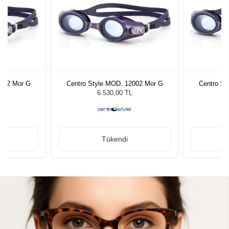
2002 Mor G
Centro Style MOD. 12002 Mor G
Centro St
6.530,00 TL
Tükendi