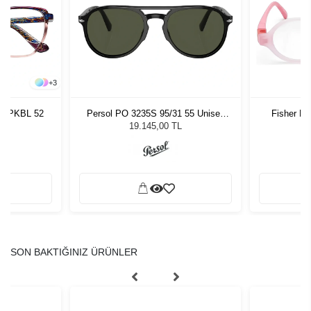
+
3
ra PKBL 52
Persol PO 3235S 95/31 55 Unisex
Fisher Pr
Güneş Gözlüğü
19.145,00 TL
SON BAKTIĞINIZ ÜRÜNLER