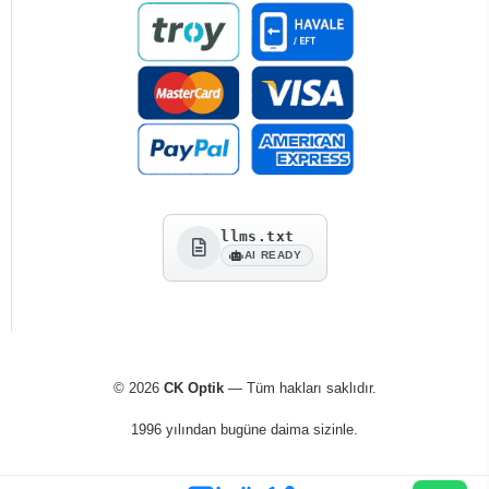
llms.txt
AI READY
© 2026
CK Optik
— Tüm hakları saklıdır.
1996 yılından bugüne daima sizinle.