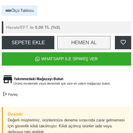
Ölçü Tablosu
Havale/EFT ile
0,00 TL
(%3)
SEPETE EKLE
HEMEN AL
WHATSAPP İLE SİPARİŞ VER
Yakınınızdaki Mağazayı Bulun
Ürünü incelemek veya denemek için size en yakın mağazayı bulun.
Paylaş
Önemli:
Değerli müşterimiz, ürünlerimize deneme sırasında zarar gelmemesi
için güvenlik kilidi takılmıştır. Kilidi açılmış ürünler iade veya
değişime tabi değildir.