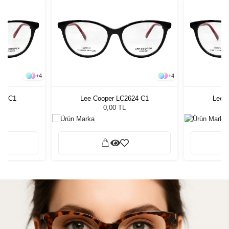
+
4
+
4
24 C1
Lee Cooper LC2624 C1
Lee 
0,00 TL