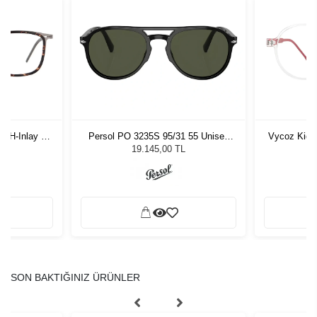
-H-Inlay 53-
Persol PO 3235S 95/31 55 Unisex
Vycoz Kids
Güneş Gözlüğü
19.145,00 TL
SON BAKTIĞINIZ ÜRÜNLER