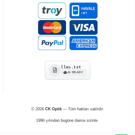
llms.txt
AI READY
© 2026
CK Optik
— Tüm hakları saklıdır.
1996 yılından bugüne daima sizinle.