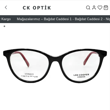
argo
Mağazalarımız – Bağdat Caddesi 1 - Bağdat Caddesi 2 - Nişanta