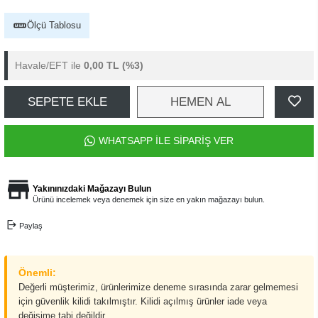
Ölçü Tablosu
Havale/EFT ile
0,00 TL
(%3)
SEPETE EKLE
HEMEN AL
WHATSAPP İLE SİPARİŞ VER
Yakınınızdaki Mağazayı Bulun
Ürünü incelemek veya denemek için size en yakın mağazayı bulun.
Paylaş
Önemli:
Değerli müşterimiz, ürünlerimize deneme sırasında zarar gelmemesi
için güvenlik kilidi takılmıştır. Kilidi açılmış ürünler iade veya
değişime tabi değildir.