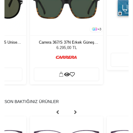
+
3
1 55 Unisex
Carrera 367/S 37N Erkek Güneş
ğü
Gözlüğü
L
6.295,00 TL
SON BAKTIĞINIZ ÜRÜNLER