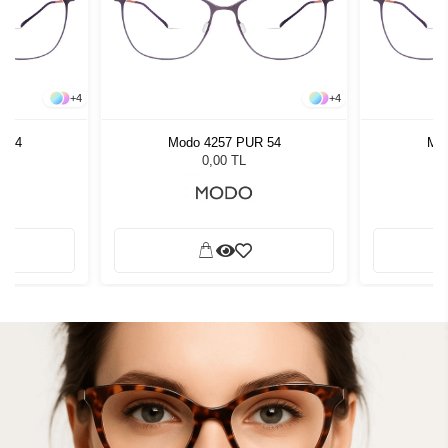
+
4
+
4
R 54
Modo 4257 PUR 54
Mod
0,00 TL