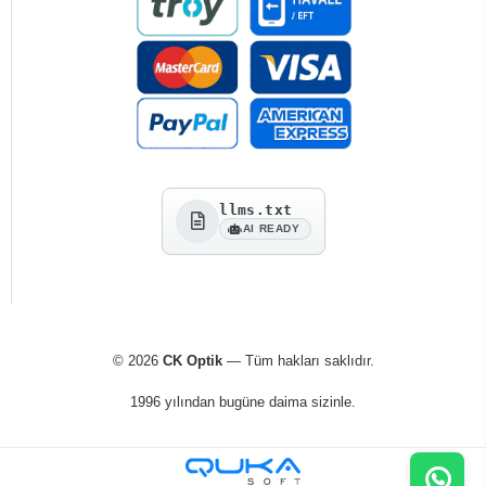
llms.txt
AI READY
© 2026
CK Optik
— Tüm hakları saklıdır.
1996 yılından bugüne daima sizinle.