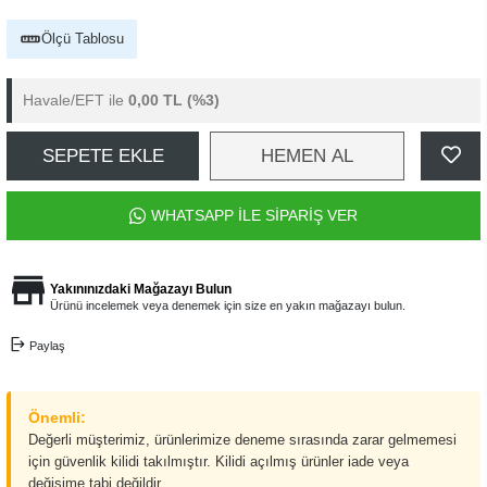
Ölçü Tablosu
Havale/EFT ile
0,00 TL
(%3)
SEPETE EKLE
HEMEN AL
WHATSAPP İLE SİPARİŞ VER
Yakınınızdaki Mağazayı Bulun
Ürünü incelemek veya denemek için size en yakın mağazayı bulun.
Paylaş
Önemli:
Değerli müşterimiz, ürünlerimize deneme sırasında zarar gelmemesi
için güvenlik kilidi takılmıştır. Kilidi açılmış ürünler iade veya
değişime tabi değildir.