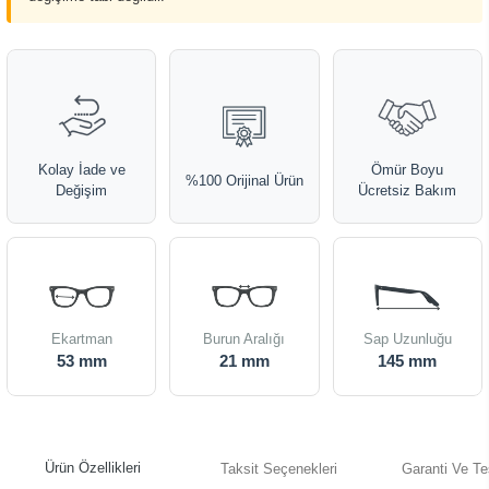
Kolay İade ve
Ömür Boyu
%100 Orijinal Ürün
Değişim
Ücretsiz Bakım
Ekartman
Burun Aralığı
Sap Uzunluğu
53 mm
21 mm
145 mm
Ürün Özellikleri
Taksit Seçenekleri
Garanti Ve Te