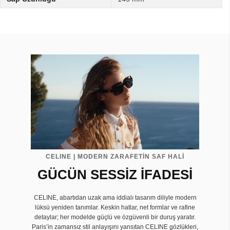
CELINE | MODERN ZARAFETİN SAF HALİ
GÜCÜN SESSİZ İFADESİ
CELINE, abartıdan uzak ama iddialı tasarım diliyle modern
lüksü yeniden tanımlar. Keskin hatlar, net formlar ve rafine
detaylar; her modelde güçlü ve özgüvenli bir duruş yaratır.
Paris’in zamansız stil anlayışını yansıtan CELINE gözlükleri,