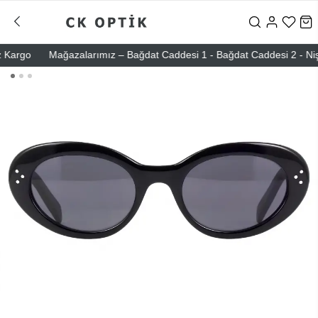
rgo
Mağazalarımız – Bağdat Caddesi 1 - Bağdat Caddesi 2 - Nişantaş