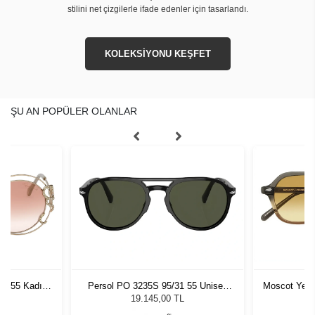
stilini net çizgilerle ifade edenler için tasarlandı.
KOLEKSİYONU KEŞFET
ŞU AN POPÜLER OLANLAR
4U 55 Kadın
Persol PO 3235S 95/31 55 Unisex
Moscot Yen
ğü
Güneş Gözlüğü
5
L
19.145,00 TL