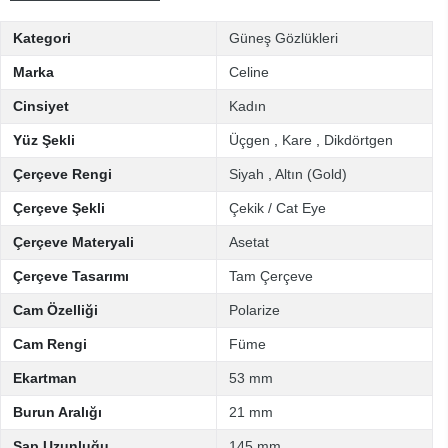
Kategori
Güneş Gözlükleri
Marka
Celine
Cinsiyet
Kadın
Yüz Şekli
Üçgen
,
Kare
,
Dikdörtgen
Çerçeve Rengi
Siyah
,
Altın (Gold)
Çerçeve Şekli
Çekik / Cat Eye
Çerçeve Materyali
Asetat
Çerçeve Tasarımı
Tam Çerçeve
Cam Özelliği
Polarize
Cam Rengi
Füme
Ekartman
53 mm
Burun Aralığı
21 mm
Sap Uzunluğu
145 mm