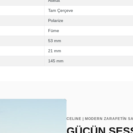
Asetat
Tam Çerçeve
Polarize
Füme
53 mm
21 mm
145 mm
CELINE | MODERN ZARAFETİN SA
GÜCÜN SESS