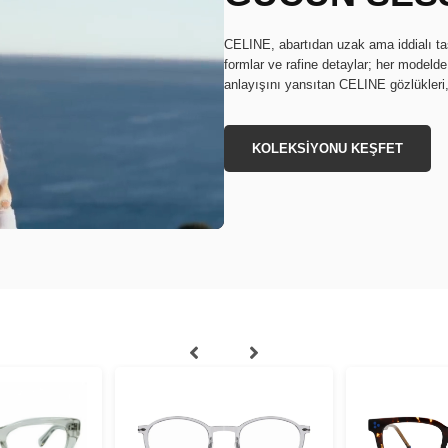
CELINE, abartıdan uzak ama iddialı tas
formlar ve rafine detaylar; her modelde
anlayışını yansıtan CELINE gözlükleri, s
KOLEKSİYONU KEŞFET