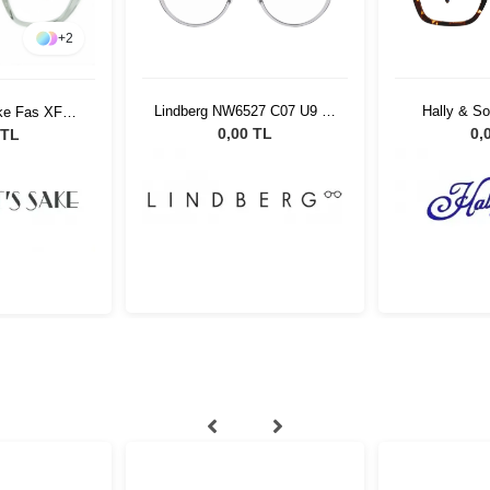
+
2
Lindberg NW6527 C07 U9 48
Hally & S
ke Fas XF
150
CL
0,00 TL
0,
 TL