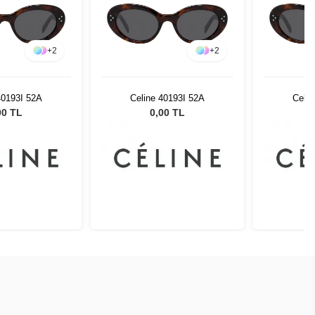
+
2
+
2
40193I 52A
Celine 40193I 52A
Celin
00 TL
0,00 TL