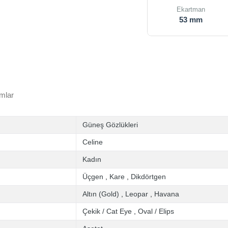
Ekartman
53 mm
mlar
Güneş Gözlükleri
Celine
Kadın
Üçgen
,
Kare
,
Dikdörtgen
Altın (Gold)
,
Leopar
,
Havana
Çekik / Cat Eye
,
Oval / Elips