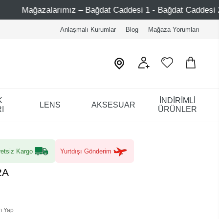
– Bağdat Caddesi 1 - Bağdat Caddesi 2 - Nişantaşı – Etiler
Anlaşmalı Kurumlar
Blog
Mağaza Yorumları
K
İNDİRİMLİ
LENS
AKSESUAR
I
ÜRÜNLER
etsiz Kargo
Yurtdışı Gönderim
2A
m Yap