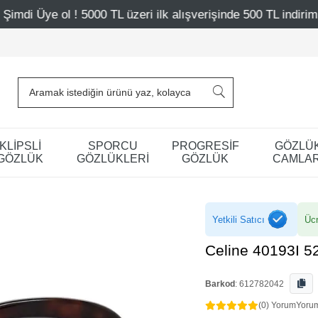
TL üzeri ilk alışverişinde 500 TL indirim
Mağazalarımız 
KLİPSLİ
SPORCU
PROGRESİF
GÖZLÜ
GÖZLÜK
GÖZLÜKLERİ
GÖZLÜK
CAMLAR
Yetkili Satıcı
Ücr
Celine 40193I 5
Barkod
:
612782042
(0) Yorum
Yoru