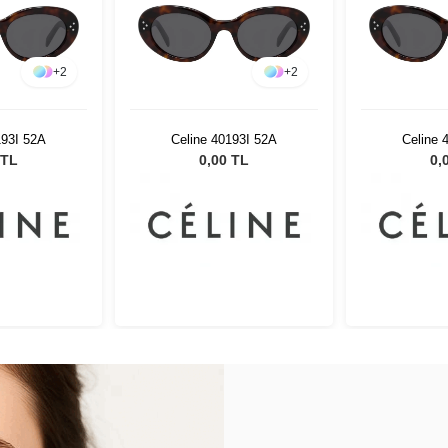
+
2
+
2
193I 52A
Celine 40193I 52A
Celine 
 TL
0,00 TL
0,