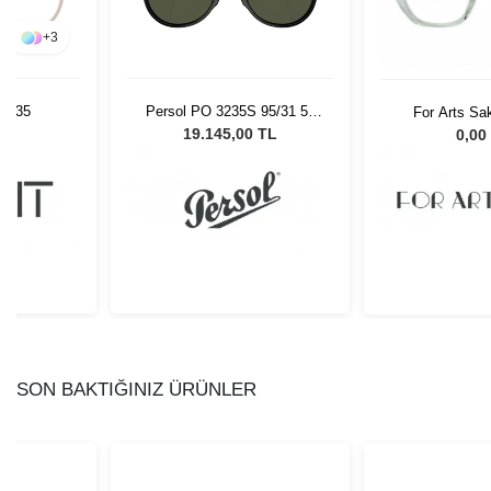
+
3
8 535
Persol PO 3235S 95/31 55
For Arts Sa
Unisex Güneş Gözlüğü
017
L
19.145,00 TL
0,00
SON BAKTIĞINIZ ÜRÜNLER