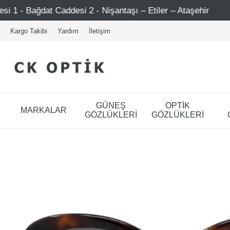
 2 - Nişantaşı – Etiler – Ataşehir
Şimdi Üye ol ! 5000 
Kargo Takibi
Yardım
İletişim
GÜNEŞ
OPTİK
MARKALAR
GÖZLÜKLERİ
GÖZLÜKLERİ