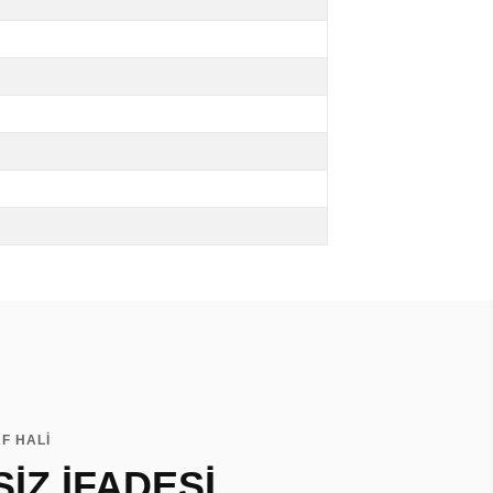
F HALİ
İZ İFADESİ