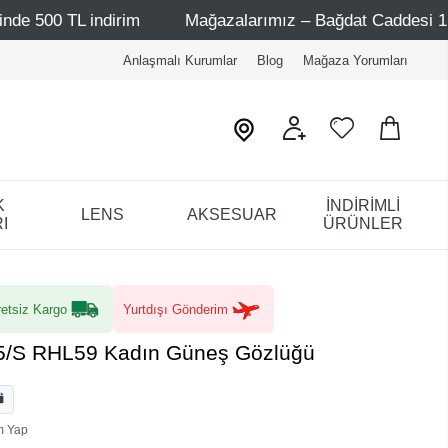
irim
Mağazalarımız – Bağdat Caddesi 1 - Bağdat Caddesi
Anlaşmalı Kurumlar
Blog
Mağaza Yorumları
K
İNDİRİMLİ
LENS
AKSESUAR
I
ÜRÜNLER
etsiz Kargo
Yurtdışı Gönderim
5/S RHL59 Kadın Güneş Gözlüğü
m Yap