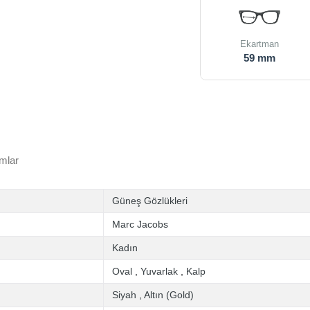
Ekartman
59 mm
mlar
Güneş Gözlükleri
Marc Jacobs
Kadın
Oval
,
Yuvarlak
,
Kalp
Siyah
,
Altın (Gold)