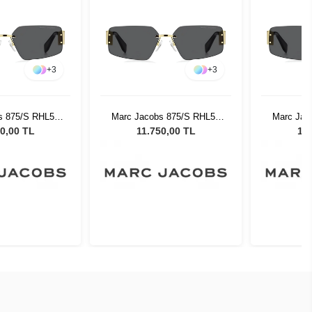
+
3
+
3
s 875/S RHL59
Marc Jacobs 875/S RHL59
Marc Jac
neş Gözlüğü
Kadın Güneş Gözlüğü
Kadın 
0,00 TL
11.750,00 TL
11.