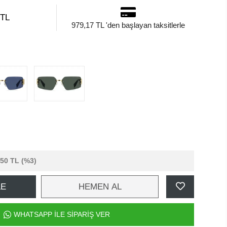
 TL
979,17 TL 'den başlayan taksitlerle
,50 TL
(%3)
LE
HEMEN AL
WHATSAPP İLE SİPARİŞ VER