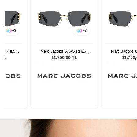
+
3
+
3
5/S RHL59
Marc Jacobs 875/S RHL59
Marc Jacobs 
Gözlüğü
Kadın Güneş Gözlüğü
Kadın Güne
0 TL
11.750,00 TL
11.750