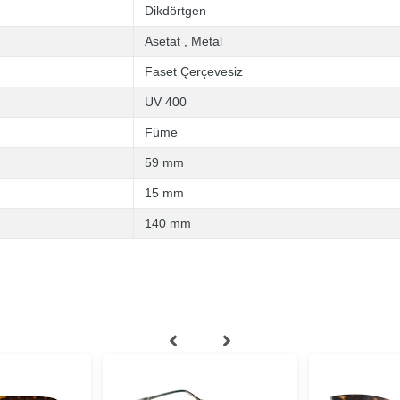
Dikdörtgen
Asetat
,
Metal
Faset Çerçevesiz
UV 400
Füme
59 mm
15 mm
140 mm