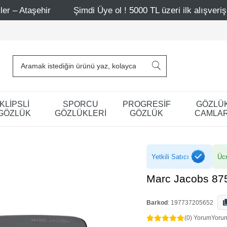
Şimdi Üye ol ! 5000 TL üzeri ilk alışverişinde 500 TL ind
KLİPSLİ
SPORCU
PROGRESİF
GÖZLÜ
GÖZLÜK
GÖZLÜKLERİ
GÖZLÜK
CAMLAR
Yetkili Satıcı
Ücr
Marc Jacobs 87
Barkod
:
197737205652
(0) Yorum
Yoru