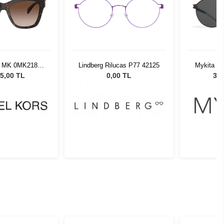
s MK 0MK2182U
Lindberg Rilucas P77 42125
Mykita Ca
613 55
D.G
5,00 TL
0,00 TL
37.