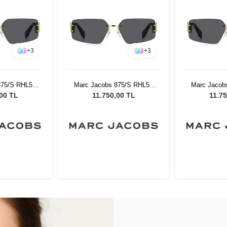
+
3
+
3
875/S RHL59
Marc Jacobs 875/S RHL59
Marc Jacob
ş Gözlüğü
Kadın Güneş Gözlüğü
Kadın Gü
,00 TL
11.750,00 TL
11.75