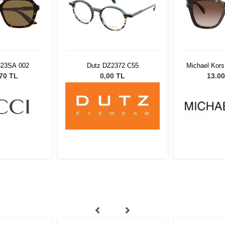
823SA 002
Dutz DZ2372 C55
Michael Kor
300
,70 TL
0,00 TL
13.00