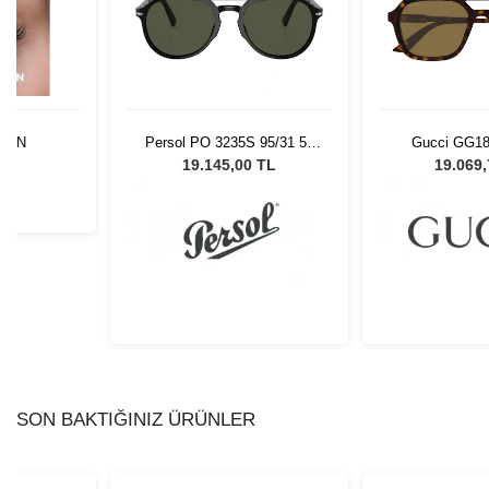
OWN
Persol PO 3235S 95/31 55
Gucci GG1
Unisex Güneş Gözlüğü
L
19.145,00 TL
19.069
SON BAKTIĞINIZ ÜRÜNLER