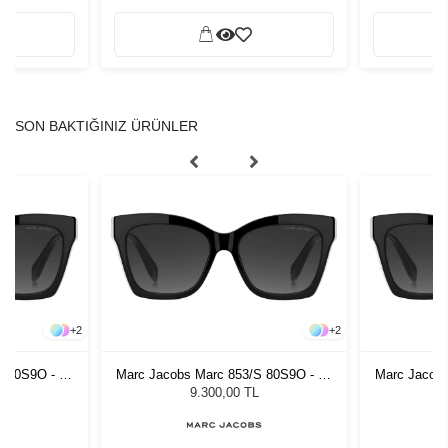
SON BAKTIĞINIZ ÜRÜNLER
+
2
+
2
S 80S9O - 54
Marc Jacobs Marc 853/S 80S9O - 54
Marc Jacobs
zlüğü
Kadın Güneş Gözlüğü
Kadı
9.300,00 TL