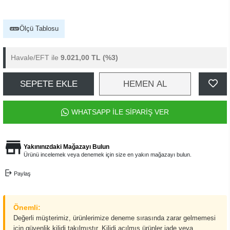
Ölçü Tablosu
Havale/EFT ile
9.021,00 TL
(%3)
SEPETE EKLE
HEMEN AL
WHATSAPP İLE SİPARİŞ VER
Yakınınızdaki Mağazayı Bulun
Ürünü incelemek veya denemek için size en yakın mağazayı bulun.
Paylaş
Önemli:
Değerli müşterimiz, ürünlerimize deneme sırasında zarar gelmemesi
için güvenlik kilidi takılmıştır. Kilidi açılmış ürünler iade veya