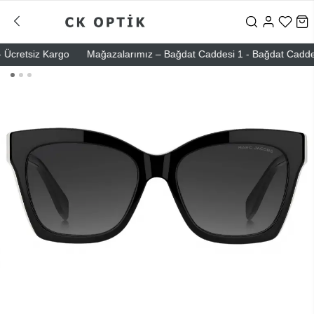
cretsiz Kargo
Mağazalarımız – Bağdat Caddesi 1 - Bağdat Caddesi 2 -