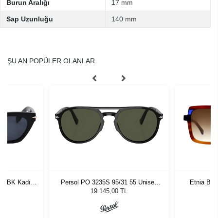
Burun Aralığı
17 mm
Sap Uzunluğu
140 mm
ŞU AN POPÜLER OLANLAR
019BK Kadın
Persol PO 3235S 95/31 55 Unisex
Etnia Bar
ğü
Güneş Gözlüğü
L
19.145,00 TL