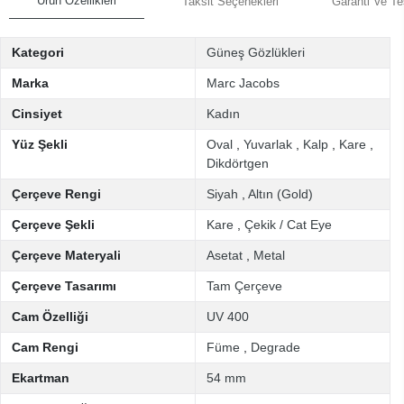
Ürün Özellikleri
Taksit Seçenekleri
Garanti Ve Te
Kategori
Güneş Gözlükleri
Marka
Marc Jacobs
Cinsiyet
Kadın
Yüz Şekli
Oval
,
Yuvarlak
,
Kalp
,
Kare
,
Dikdörtgen
Çerçeve Rengi
Siyah
,
Altın (Gold)
Çerçeve Şekli
Kare
,
Çekik / Cat Eye
Çerçeve Materyali
Asetat
,
Metal
Çerçeve Tasarımı
Tam Çerçeve
Cam Özelliği
UV 400
Cam Rengi
Füme
,
Degrade
Ekartman
54 mm