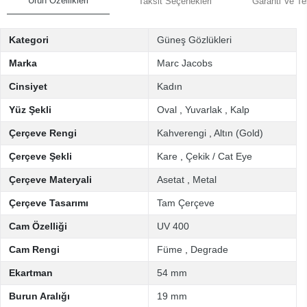
Ürün Özellikleri
Taksit Seçenekleri
Garanti Ve Te
Kategori
Güneş Gözlükleri
Marka
Marc Jacobs
Cinsiyet
Kadın
Yüz Şekli
Oval
,
Yuvarlak
,
Kalp
Çerçeve Rengi
Kahverengi
,
Altın (Gold)
Çerçeve Şekli
Kare
,
Çekik / Cat Eye
Çerçeve Materyali
Asetat
,
Metal
Çerçeve Tasarımı
Tam Çerçeve
Cam Özelliği
UV 400
Cam Rengi
Füme
,
Degrade
Ekartman
54 mm
Burun Aralığı
19 mm