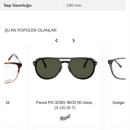
Sap Uzunluğu
140 mm
ŞU AN POPÜLER OLANLAR
 54 16
Persol PO 3235S 95/31 55 Unisex
Giorgio A
Güneş Gözlüğü
19.145,00 TL