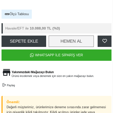
Ölçü Tablosu
Havale/EFT ile
10.088,00 TL
(%3)
SEPETE EKLE
HEMEN AL
WHATSAPP İLE SİPARİŞ VER
Yakınınızdaki Mağazayı Bulun
Ürünü incelemek veya denemek için size en yakın mağazayı bulun.
Paylaş
Önemli:
Değerli müşterimiz, ürünlerimize deneme sırasında zarar gelmemesi
için güvenlik kilidi takılmıştır. Kilidi açılmış ürünler iade veya