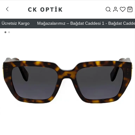
cretsiz Kargo
Mağazalarımız – Bağdat Caddesi 1 - Bağdat Caddesi 2 -