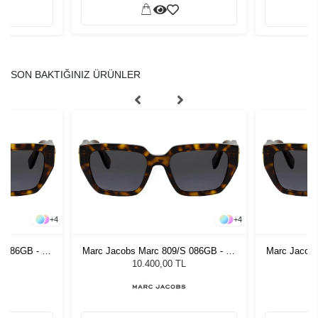
SON BAKTIĞINIZ ÜRÜNLER
+
4
+
4
S 086GB - 54
Marc Jacobs Marc 809/S 086GB - 54
Marc Jacobs
zlüğü
Kadın Güneş Gözlüğü
Kadı
L
10.400,00 TL