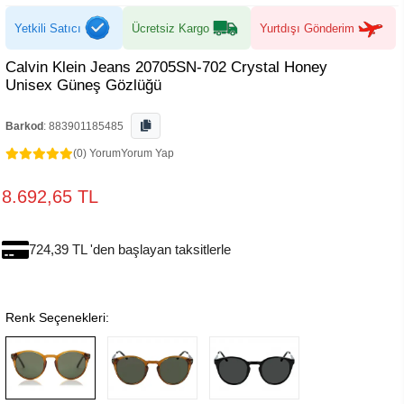
Yetkili Satıcı
Ücretsiz Kargo
Yurtdışı Gönderim
Calvin Klein Jeans 20705SN-702 Crystal Honey
Unisex Güneş Gözlüğü
Barkod
:
883901185485
(0) Yorum
Yorum Yap
8.692,65 TL
724,39 TL 'den başlayan taksitlerle
Renk Seçenekleri: