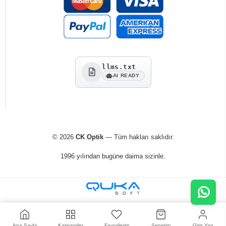
llms.txt
AI READY
© 2026
CK Optik
— Tüm hakları saklıdır.
1996 yılından bugüne daima sizinle.
Ana Sayfa
Kategoriler
Favorilerim
Sepetim
Giriş Yap