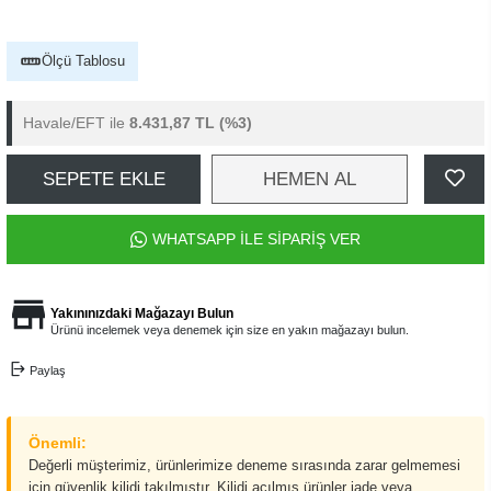
Ölçü Tablosu
Havale/EFT ile
8.431,87 TL
(%3)
SEPETE EKLE
HEMEN AL
WHATSAPP İLE SİPARİŞ VER
Yakınınızdaki Mağazayı Bulun
Ürünü incelemek veya denemek için size en yakın mağazayı bulun.
Paylaş
Önemli:
Değerli müşterimiz, ürünlerimize deneme sırasında zarar gelmemesi
için güvenlik kilidi takılmıştır. Kilidi açılmış ürünler iade veya