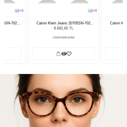
+
3
+
3
0705SN-702
Calvin Klein Jeans 20705SN-702
Calvin Kl
üneş Gözlüğü
Crystal Honey Unisex Güneş Gözlüğü
Crystal Hon
8.692,65 TL