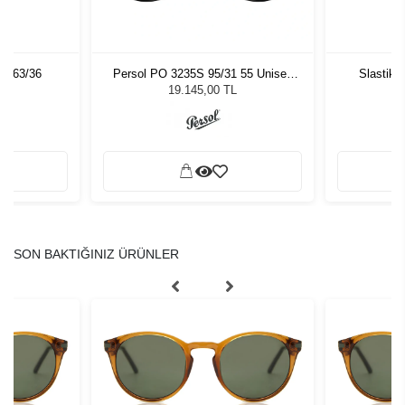
 C63/36
Persol PO 3235S 95/31 55 Unisex
Slastik 
Güneş Gözlüğü
19.145,00 TL
SON BAKTIĞINIZ ÜRÜNLER