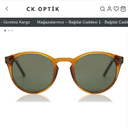
Ücretsiz Kargo
Mağazalarımız – Bağdat Caddesi 1 - Bağdat Caddesi 2 