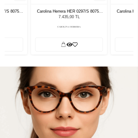
297/S 80753
Carolina Herrera HER 0297/S 80753
Carolina H
zlüğü
Kadın Güneş Gözlüğü
Kadı
7.435,00 TL