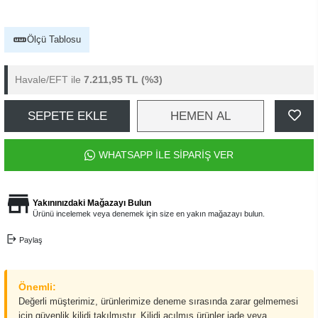
Ölçü Tablosu
Havale/EFT ile
7.211,95 TL
(%3)
SEPETE EKLE
HEMEN AL
WHATSAPP İLE SİPARİŞ VER
Yakınınızdaki Mağazayı Bulun
Ürünü incelemek veya denemek için size en yakın mağazayı bulun.
Paylaş
Önemli:
Değerli müşterimiz, ürünlerimize deneme sırasında zarar gelmemesi
için güvenlik kilidi takılmıştır. Kilidi açılmış ürünler iade veya