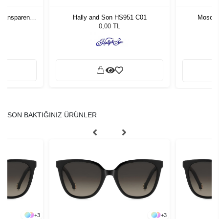
Transparent
Hally and Son HS951 C01
Moscot
Bro
L
0,00 TL
SON BAKTIĞINIZ ÜRÜNLER
+
3
+
3