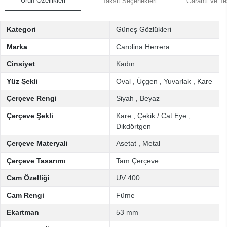
Ürün Özellikleri
Taksit Seçenekleri
Garanti Ve Te
Kategori
Güneş Gözlükleri
Marka
Carolina Herrera
Cinsiyet
Kadın
Yüz Şekli
Oval
,
Üçgen
,
Yuvarlak
,
Kare
Çerçeve Rengi
Siyah
,
Beyaz
Çerçeve Şekli
Kare
,
Çekik / Cat Eye
,
Dikdörtgen
Çerçeve Materyali
Asetat
,
Metal
Çerçeve Tasarımı
Tam Çerçeve
Cam Özelliği
UV 400
Cam Rengi
Füme
Ekartman
53 mm