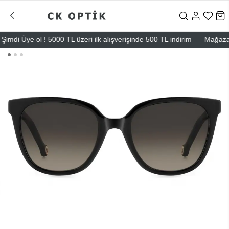
di Üye ol ! 5000 TL üzeri ilk alışverişinde 500 TL indirim
Mağazalarım