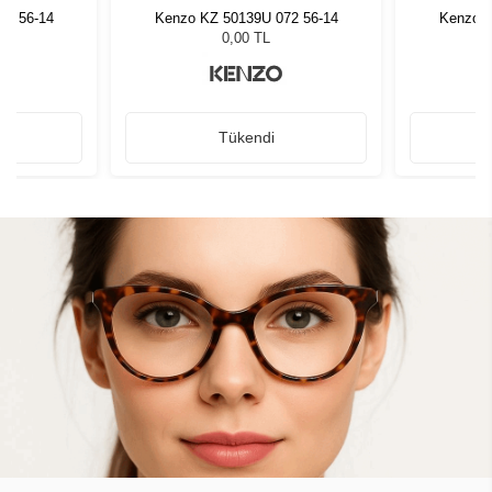
72 56-14
Kenzo KZ 50139U 072 56-14
Kenzo K
0,00 TL
Tükendi