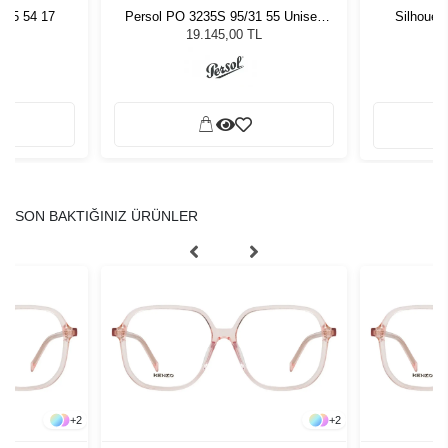
005 54 17
Persol PO 3235S 95/31 55 Unisex
Silhouet
Güneş Gözlüğü
19.145,00 TL
SON BAKTIĞINIZ ÜRÜNLER
+
2
+
2