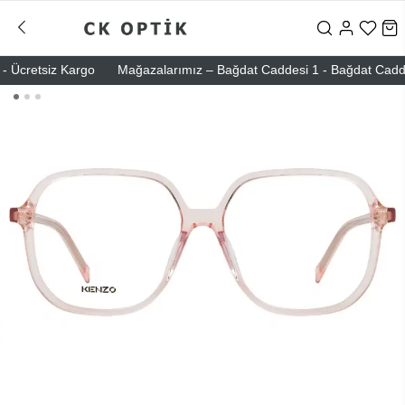
Ücretsiz Kargo
Mağazalarımız – Bağdat Caddesi 1 - Bağdat Caddesi 2 