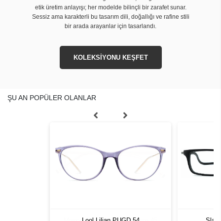
etik üretim anlayışı; her modelde bilinçli bir zarafet sunar.
Sessiz ama karakterli bu tasarım dili, doğallığı ve rafine stili
bir arada arayanlar için tasarlandı.
KOLEKSİYONU KEŞFET
ŞU AN POPÜLER OLANLAR
Moscot Frankie Vintage Rose 45
Lool Lilian PUGD 54
Slas