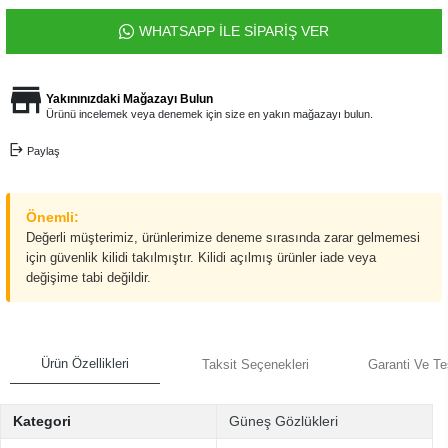
WHATSAPP İLE SİPARİŞ VER
Yakınınızdaki Mağazayı Bulun
Ürünü incelemek veya denemek için size en yakın mağazayı bulun.
Paylaş
Önemli:
Değerli müşterimiz, ürünlerimize deneme sırasında zarar gelmemesi
için güvenlik kilidi takılmıştır. Kilidi açılmış ürünler iade veya
değişime tabi değildir.
Ürün Özellikleri
Taksit Seçenekleri
Garanti Ve Te
Kategori
Güneş Gözlükleri