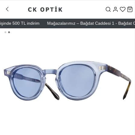
nde 500 TL indirim
Mağazalarımız – Bağdat Caddesi 1 - Bağdat Caddesi