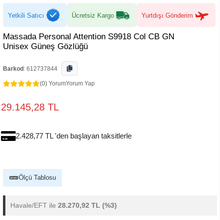
Yetkili Satıcı
Ücretsiz Kargo
Yurtdışı Gönderim
Massada Personal Attention S9918 Col CB GN
Unisex Güneş Gözlüğü
Barkod
:
612737844
(0) Yorum
Yorum Yap
29.145,28 TL
2.428,77 TL 'den başlayan taksitlerle
Ölçü Tablosu
Havale/EFT ile
28.270,92 TL
(%3)