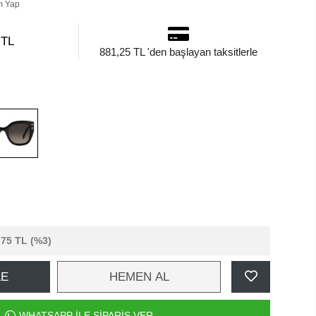
m Yap
 TL
881,25 TL 'den başlayan taksitlerle
,75 TL
(%3)
LE
HEMEN AL
WHATSAPP İLE SİPARİŞ VER