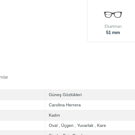
Ekartman
51 mm
mlar
Güneş Gözlükleri
Carolina Herrera
Kadın
Oval
,
Üçgen
,
Yuvarlak
,
Kare