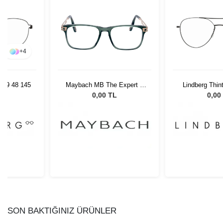
+
4
n U9 48 145
Maybach MB The Expert II
Lindberg Thin
CHG-ABE-Z26 54-18
U9 52
L
0,00 TL
0,00
SON BAKTIĞINIZ ÜRÜNLER