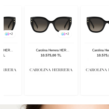
+
2
+
2
era HER
Carolina Herrera HER
Carolina He
dın Güneş
0312/S 3H251 Kadın Güneş
0312/S 3H251 
0 TL
10.575,00 TL
10.575
ü
Gözlüğü
Gözl