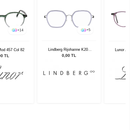
+
5
+
14
Lindberg Rijohanne K208
Mod 457 Col 82
Lunor A5
P10 47
0,00 TL
00 TL