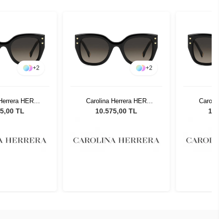
+
2
+
2
 Herrera HER
Carolina Herrera HER
Caroli
51 Kadın Güneş
0312/S 3H251 Kadın Güneş
0312/S 3
5,00 TL
10.575,00 TL
10.
zlüğü
Gözlüğü