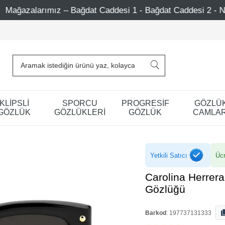
ağdat Caddesi 1 - Bağdat Caddesi 2 - Nişantaşı – Etiler – A
KLİPSLİ
SPORCU
PROGRESİF
GÖZLÜ
GÖZLÜK
GÖZLÜKLERİ
GÖZLÜK
CAMLAR
Yetkili Satıcı
Ücr
Carolina Herre
Gözlüğü
Barkod
:
197737131333