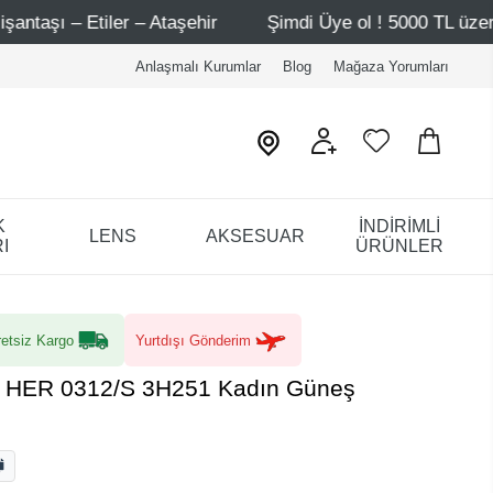
taşehir
Şimdi Üye ol ! 5000 TL üzeri ilk alışverişinde 5
Anlaşmalı Kurumlar
Blog
Mağaza Yorumları
K
İNDİRİMLİ
LENS
AKSESUAR
I
ÜRÜNLER
etsiz Kargo
Yurtdışı Gönderim
ra HER 0312/S 3H251 Kadın Güneş