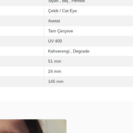
Siyah
,
Bej
,
Pembe
Çekik / Cat Eye
Asetat
Tam Çerçeve
UV 400
Kahverengi
,
Degrade
51 mm
24 mm
145 mm