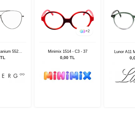
+
2
tanium 5529
Minimix 1514 - C3 - 37
Lunor A11 
 140
 TL
0,00 TL
0,