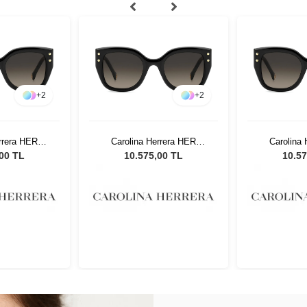
+
2
+
2
rrera HER
Carolina Herrera HER
Carolina
Kadın Güneş
0312/S 3H251 Kadın Güneş
0312/S 3H2
,00 TL
10.575,00 TL
10.57
üğü
Gözlüğü
Gö