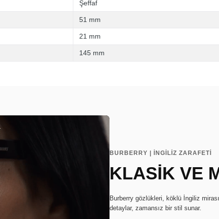
Şeffaf
51 mm
21 mm
145 mm
BURBERRY | İNGİLİZ ZARAFETİ
KLASİK VE
Burberry gözlükleri, köklü İngiliz miras
detaylar, zamansız bir stil sunar.