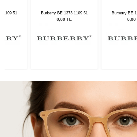
3 1109 51
Burberry BE 1373 1109 51
Burberry BE 1
L
0,00 TL
0,00