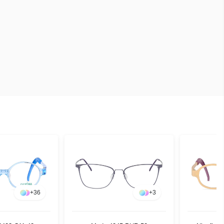
+
36
+
3