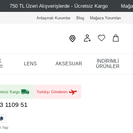
şverişlerde - Ücretsiz Kargo
Mağazalarımız – Bağdat Ca
Anlaşmalı Kurumlar
Blog
Mağaza Yorumları
K
İNDİRİMLİ
LENS
AKSESUAR
I
ÜRÜNLER
etsiz Kargo
Yurtdışı Gönderim
3 1109 51
m Yap