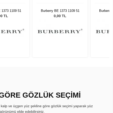
E 1373 1109 51
Burberry BE 1373 1109 51
Burberry
00 TL
0,00 TL
 GÖRE GÖZLÜK SEÇİMİ
, kalp ve üçgen yüz şekline göre gözlük seçimi yaparak yüz
görünümü elde edebilirsiniz.