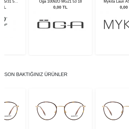
 95/31 55
Oga 10092O MG21 53 18
Mykita Lauri 
Gözlüğü
89
0 TL
0,00 TL
0,00
SON BAKTIĞINIZ ÜRÜNLER