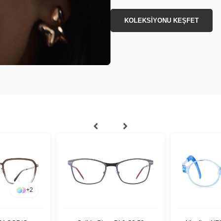
KOLEKSİYONU KEŞFET
+
2