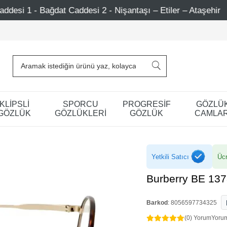
esi 2 - Nişantaşı – Etiler – Ataşehir
750 TL Üzeri Alı
KLİPSLİ
SPORCU
PROGRESİF
GÖZLÜ
GÖZLÜK
GÖZLÜKLERİ
GÖZLÜK
CAMLAR
Yetkili Satıcı
Ücr
Burberry BE 137
Barkod
:
8056597734325
(0) Yorum
Yoru