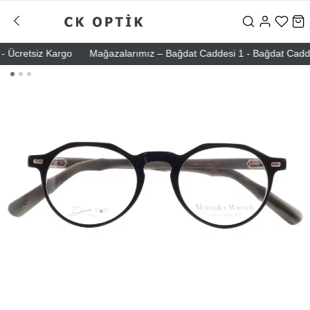
Ücretsiz Kargo
Mağazalarımız – Bağdat Caddesi 1 - Bağdat Caddesi 2 