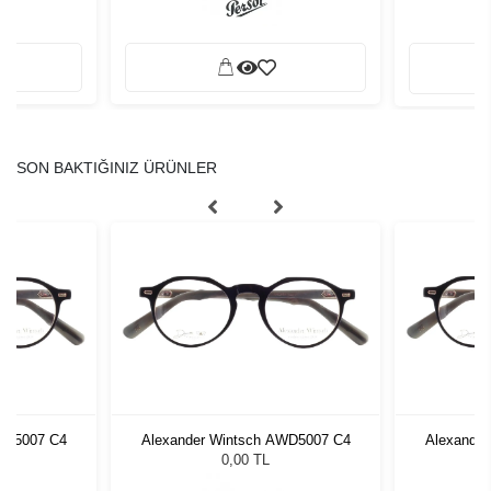
SON BAKTIĞINIZ ÜRÜNLER
WD5007 C4
Alexander Wintsch AWD5007 C4
Alexande
0,00 TL