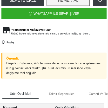
SEPETE EKLE
HEMEN AL
WHATSAPP İLE SİPARİŞ VER
Yakınınızdaki Mağazayı Bulun
Ürünü incelemek veya denemek için size en yakın mağazayı bulun.
Paylaş
Önemli:
Değerli müşterimiz, ürünlerimize deneme sırasında zarar gelmemesi
için güvenlik kilidi takılmıştır. Kilidi açılmış ürünler iade veya
değişime tabi değildir.
Ürün Özellikleri
Taksit Seçenekleri
Garanti Ve Te
Kategori
Optik Gözlükleri