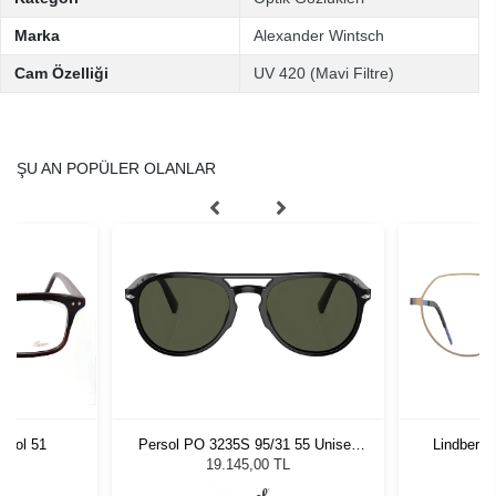
Marka
Alexander Wintsch
Cam Özelliği
UV 420 (Mavi Filtre)
ŞU AN POPÜLER OLANLAR
Persol PO 3235S 95/31 55 Unisex
Lindberg 
 Col 51
Güneş Gözlüğü
19.145,00 TL