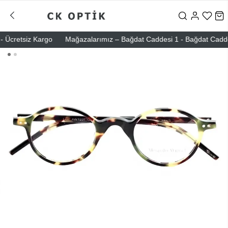
Ücretsiz Kargo
Mağazalarımız – Bağdat Caddesi 1 - Bağdat Caddesi 2 