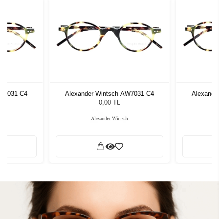
AW7031 C4
Alexander Wintsch AW7031 C4
Alexande
0,00 TL