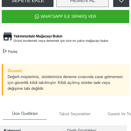
SEPETE EKLE
HEMEN AL
WHATSAPP İLE SİPARİŞ VER
Yakınınızdaki Mağazayı Bulun
Ürünü incelemek veya denemek için size en yakın mağazayı bulun.
Paylaş
Önemli:
Değerli müşterimiz, ürünlerimize deneme sırasında zarar gelmemesi
için güvenlik kilidi takılmıştır. Kilidi açılmış ürünler iade veya
değişime tabi değildir.
Ürün Özellikleri
Taksit Seçenekleri
Garanti Ve Te
Kategori
Optik Gözlükleri