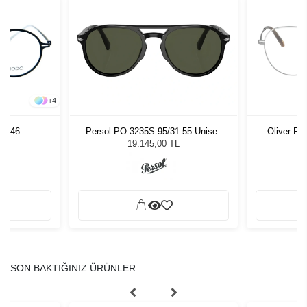
+
4
TT46
Persol PO 3235S 95/31 55 Unisex
Oliver Pe
Güneş Gözlüğü
19.145,00 TL
SON BAKTIĞINIZ ÜRÜNLER