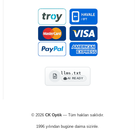
llms.txt
AI READY
© 2026
CK Optik
— Tüm hakları saklıdır.
1996 yılından bugüne daima sizinle.