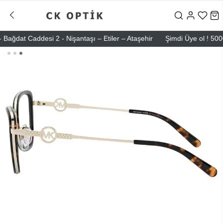
at Caddesi 2 - Nişantaşı – Etiler – Ataşehir
Şimdi Üye ol ! 5000 TL 