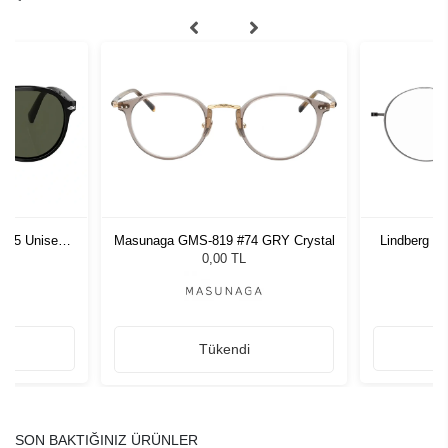
1 55 Unisex
Masunaga GMS-819 #74 GRY Crystal
Lindberg T
ğü
L
0,00 TL
Tükendi
SON BAKTIĞINIZ ÜRÜNLER