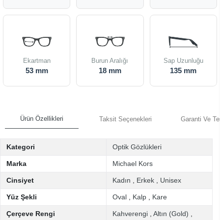
Ekartman
Burun Aralığı
Sap Uzunluğu
53 mm
18 mm
135 mm
Ürün Özellikleri
Taksit Seçenekleri
Garanti Ve Te
Kategori
Optik Gözlükleri
Marka
Michael Kors
Cinsiyet
Kadın
,
Erkek
,
Unisex
Yüz Şekli
Oval
,
Kalp
,
Kare
Çerçeve Rengi
Kahverengi
,
Altın (Gold)
,