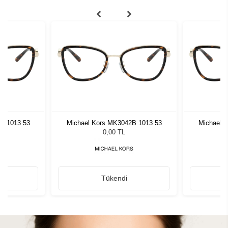
B 1013 53
Michael Kors MK3042B 1013 53
Michael 
0,00 TL
Tükendi