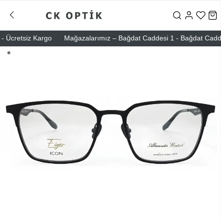
Ücretsiz Kargo
Mağazalarımız – Bağdat Caddesi 1 - Bağdat Caddesi 2 