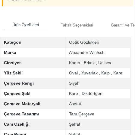
Ürün Özellikleri
Taksit Seçenekleri
Garanti Ve Te
Kategori
Optik Gözlükleri
Marka
Alexander Wintsch
Cinsiyet
Kadın
,
Erkek
,
Unisex
Yüz Şekli
Oval
,
Yuvarlak
,
Kalp
,
Kare
Çerçeve Rengi
Siyah
Çerçeve Şekli
Kare
,
Dikdörtgen
Çerçeve Materyali
Asetat
Çerçeve Tasarımı
Tam Çerçeve
Cam Özelliği
Şeffaf
Cam Rengi
Şeffaf