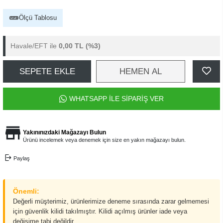
Ölçü Tablosu
Havale/EFT ile
0,00 TL
(%3)
SEPETE EKLE
HEMEN AL
WHATSAPP İLE SİPARİŞ VER
Yakınınızdaki Mağazayı Bulun
Ürünü incelemek veya denemek için size en yakın mağazayı bulun.
Paylaş
Önemli:
Değerli müşterimiz, ürünlerimize deneme sırasında zarar gelmemesi
için güvenlik kilidi takılmıştır. Kilidi açılmış ürünler iade veya
değişime tabi değildir.