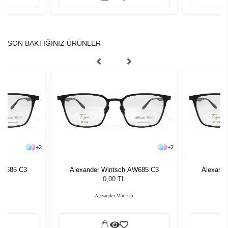
SON BAKTIĞINIZ ÜRÜNLER
+
2
+
2
AW685 C3
Alexander Wintsch AW685 C3
Alexand
0,00 TL