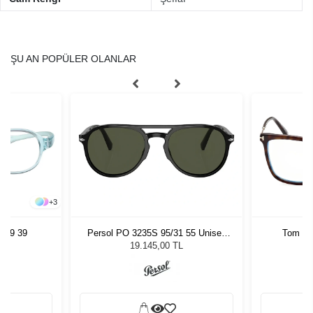
ŞU AN POPÜLER OLANLAR
+
3
769 39
Persol PO 3235S 95/31 55 Unisex
Tom Fo
Güneş Gözlüğü
19.145,00 TL