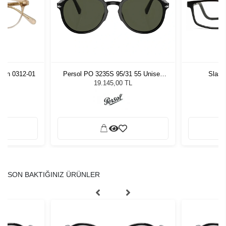
mon 0312-01
Persol PO 3235S 95/31 55 Unisex
Slast
Güneş Gözlüğü
19.145,00 TL
SON BAKTIĞINIZ ÜRÜNLER