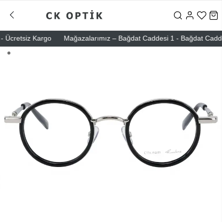
 Ücretsiz Kargo
Mağazalarımız – Bağdat Caddesi 1 - Bağdat Caddesi 2