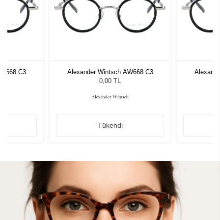
AW668 C3
Alexander Wintsch AW668 C3
Alexand
0,00 TL
Tükendi