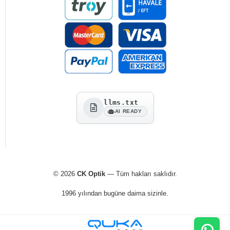
llms.txt
AI READY
© 2026
CK Optik
— Tüm hakları saklıdır.
1996 yılından bugüne daima sizinle.