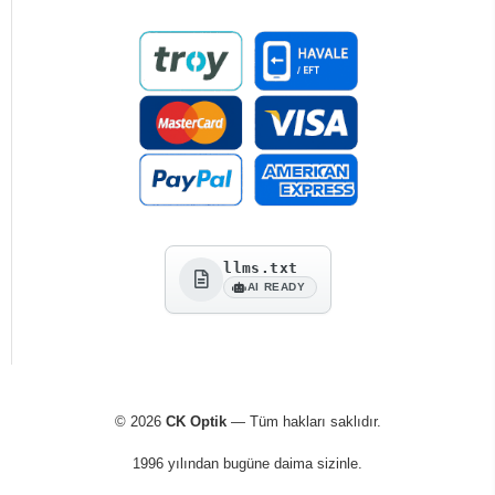
llms.txt
AI READY
© 2026
CK Optik
— Tüm hakları saklıdır.
1996 yılından bugüne daima sizinle.