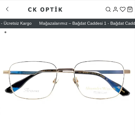
Ücretsiz Kargo
Mağazalarımız – Bağdat Caddesi 1 - Bağdat Caddesi 2 