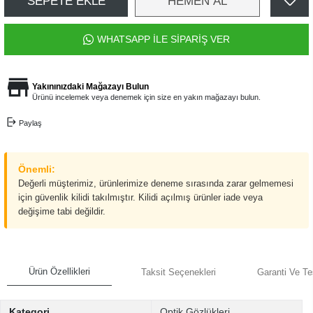
SEPETE EKLE
HEMEN AL
WHATSAPP İLE SİPARİŞ VER
Yakınınızdaki Mağazayı Bulun
Ürünü incelemek veya denemek için size en yakın mağazayı bulun.
Paylaş
Önemli:
Değerli müşterimiz, ürünlerimize deneme sırasında zarar gelmemesi
için güvenlik kilidi takılmıştır. Kilidi açılmış ürünler iade veya
değişime tabi değildir.
Ürün Özellikleri
Taksit Seçenekleri
Garanti Ve Te
Kategori
Optik Gözlükleri