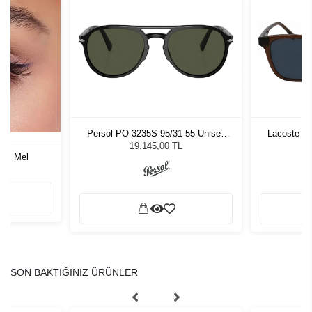
Persol PO 3235S 95/31 55 Unisex
Lacoste L6
Güneş Gözlüğü
19.145,00 TL
ors Mel
SON BAKTIĞINIZ ÜRÜNLER