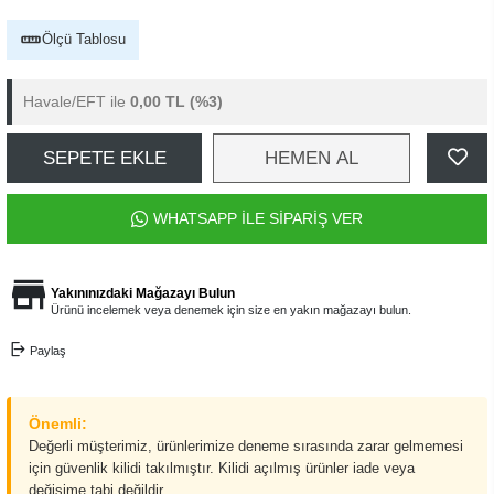
Ölçü Tablosu
Havale/EFT ile
0,00 TL
(%3)
SEPETE EKLE
HEMEN AL
WHATSAPP İLE SİPARİŞ VER
Yakınınızdaki Mağazayı Bulun
Ürünü incelemek veya denemek için size en yakın mağazayı bulun.
Paylaş
Önemli:
Değerli müşterimiz, ürünlerimize deneme sırasında zarar gelmemesi
için güvenlik kilidi takılmıştır. Kilidi açılmış ürünler iade veya
değişime tabi değildir.