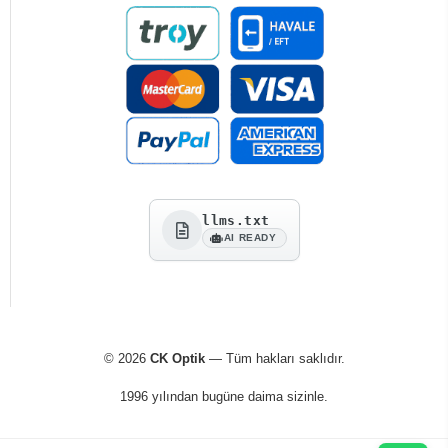
llms.txt
AI READY
© 2026
CK Optik
— Tüm hakları saklıdır.
1996 yılından bugüne daima sizinle.