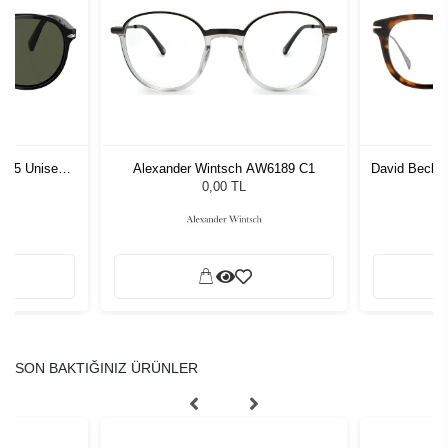
1 55 Unisex
Alexander Wintsch AW6189 C1
David Beckh
ğü
L
0,00 TL
SON BAKTIĞINIZ ÜRÜNLER