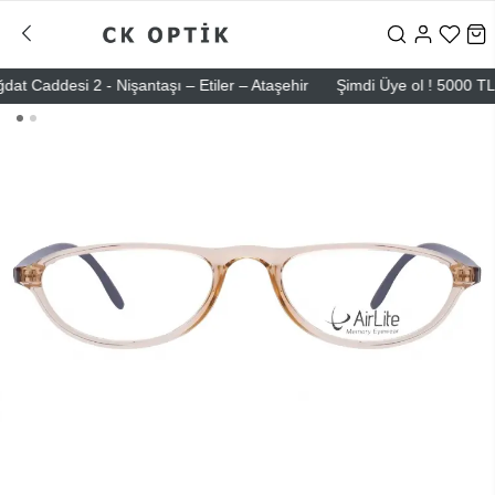
ddesi 2 - Nişantaşı – Etiler – Ataşehir
Şimdi Üye ol ! 5000 TL üzeri