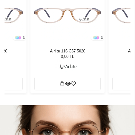
+
3
+
3
 5020
Airlite 116 C37 5020
Airl
0,00 TL