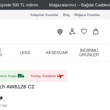
ndirim
Mağazalarımız – Bağdat Caddesi 1 - Bağdat Cadde
Anlaşmalı Kurumlar
Blog
Mağaza Yorumları
K
İNDİRİMLİ
LENS
AKSESUAR
I
ÜRÜNLER
etsiz Kargo
Yurtdışı Gönderim
sch AW6128 C2
m Yap