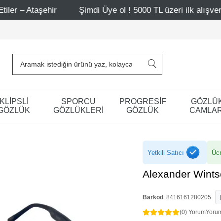
r
Şimdi Üye ol ! 5000 TL üzeri ilk alışverişinde 500 TL i
KLİPSLİ
SPORCU
PROGRESİF
GÖZLÜ
GÖZLÜK
GÖZLÜKLERİ
GÖZLÜK
CAMLAR
Yetkili Satıcı
Ücr
Alexander Wint
Barkod
:
8416161280205
(0) Yorum
Yoru