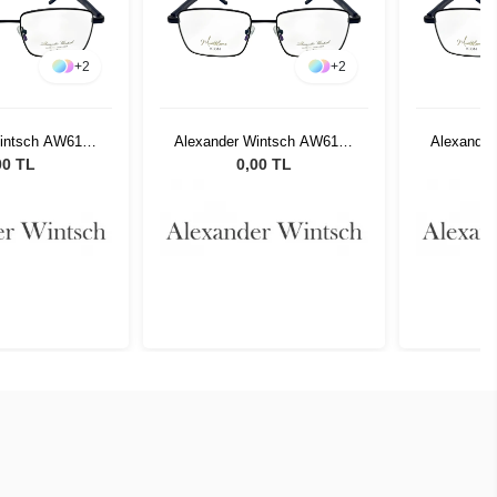
+
2
+
2
Wintsch AW6128
Alexander Wintsch AW6128
Alexande
C2
C2
00 TL
0,00 TL