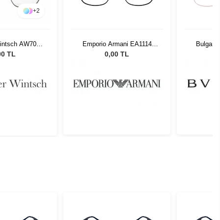
+
2
Emporio Armani EA1114
Bulgari
Wintsch AW7007
3001 54
C1
0,00 TL
00 TL