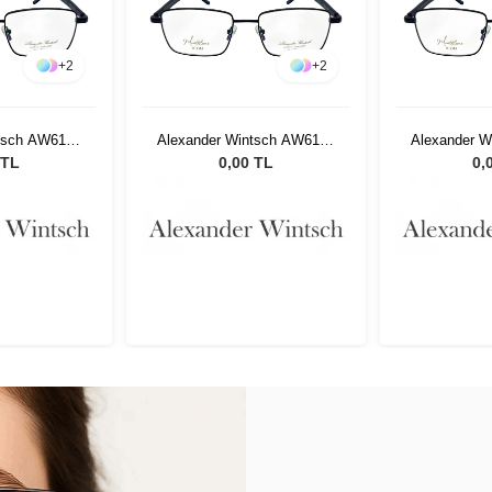
+
2
+
2
tsch AW6128
Alexander Wintsch AW6128
Alexander 
2
C2
 TL
0,00 TL
0,