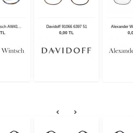
tsch AW4123
Davidoff 91066 6397 51
Alexander 
2
 TL
0,00 TL
0,