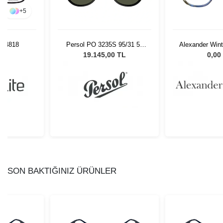
+
5
01 4818
Persol PO 3235S 95/31 55
Alexander Win
Unisex Güneş Gözlüğü
C
L
19.145,00 TL
0,00
SON BAKTIĞINIZ ÜRÜNLER