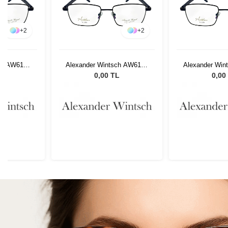
+
2
+
2
ch AW6128
Alexander Wintsch AW6128
Alexander Win
C2
C
L
0,00 TL
0,00