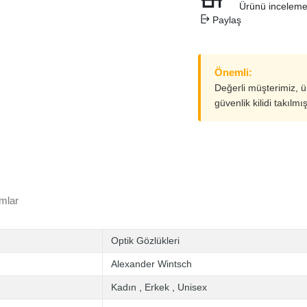
Ürünü inceleme
Paylaş
Önemli:
Değerli müşterimiz, 
güvenlik kilidi takılmı
mlar
Optik Gözlükleri
Alexander Wintsch
Kadın
,
Erkek
,
Unisex