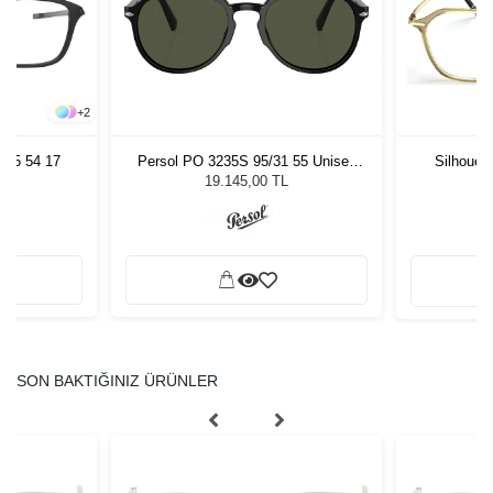
+
2
005 54 17
Persol PO 3235S 95/31 55 Unisex
Silhouet
Güneş Gözlüğü
19.145,00 TL
SON BAKTIĞINIZ ÜRÜNLER