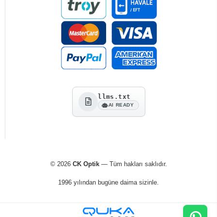
llms.txt
AI READY
© 2026
CK Optik
— Tüm hakları saklıdır.
1996 yılından bugüne daima sizinle.