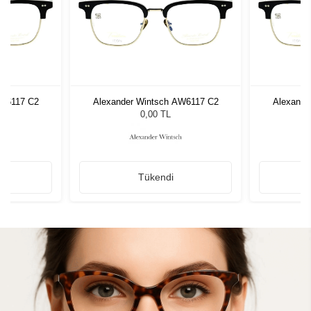
AW6117 C2
Alexander Wintsch AW6117 C2
Alexande
0,00 TL
Tükendi