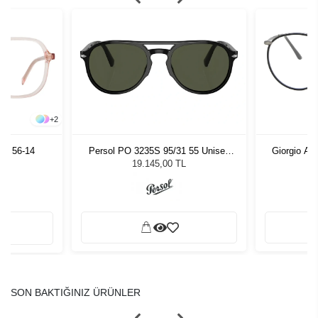
+
2
72 56-14
Persol PO 3235S 95/31 55 Unisex
Giorgio Ar
Güneş Gözlüğü
19.145,00 TL
SON BAKTIĞINIZ ÜRÜNLER