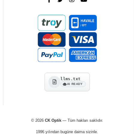
llms.txt
AI READY
© 2026
CK Optik
— Tüm hakları saklıdır.
1996 yılından bugüne daima sizinle.