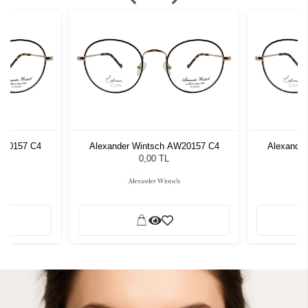
W20157 C4
Alexander Wintsch AW20157 C4
Alexande
0,00 TL