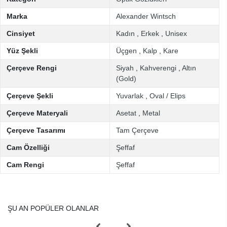
Marka
Alexander Wintsch
Cinsiyet
Kadın
,
Erkek
,
Unisex
Yüz Şekli
Üçgen
,
Kalp
,
Kare
Çerçeve Rengi
Siyah
,
Kahverengi
,
Altın
(Gold)
Çerçeve Şekli
Yuvarlak
,
Oval / Elips
Çerçeve Materyali
Asetat
,
Metal
Çerçeve Tasarımı
Tam Çerçeve
Cam Özelliği
Şeffaf
Cam Rengi
Şeffaf
ŞU AN POPÜLER OLANLAR