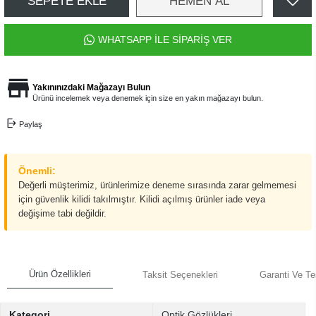
SEPETE EKLE
HEMEN AL
WHATSAPP İLE SİPARİŞ VER
Yakınınızdaki Mağazayı Bulun
Ürünü incelemek veya denemek için size en yakın mağazayı bulun.
Paylaş
Önemli:
Değerli müşterimiz, ürünlerimize deneme sırasında zarar gelmemesi
için güvenlik kilidi takılmıştır. Kilidi açılmış ürünler iade veya
değişime tabi değildir.
Ürün Özellikleri
Taksit Seçenekleri
Garanti Ve Te
Kategori
Optik Gözlükleri