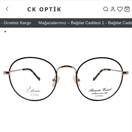
Ücretsiz Kargo
Mağazalarımız – Bağdat Caddesi 1 - Bağdat Caddesi 2 