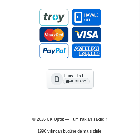
llms.txt
AI READY
© 2026
CK Optik
— Tüm hakları saklıdır.
1996 yılından bugüne daima sizinle.