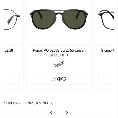
02 52-18
Persol PO 3235S 95/31 55 Unisex
Giorgio Ar
Güneş Gözlüğü
19.145,00 TL
SON BAKTIĞINIZ ÜRÜNLER