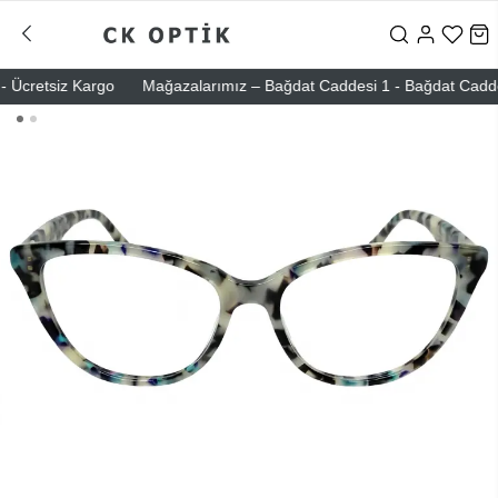
Ücretsiz Kargo
Mağazalarımız – Bağdat Caddesi 1 - Bağdat Caddesi 2 