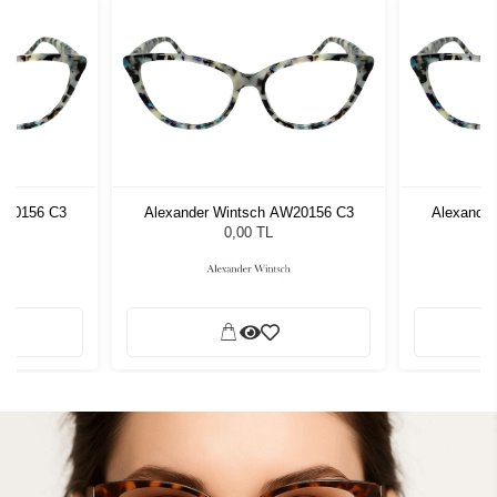
W20156 C3
Alexander Wintsch AW20156 C3
Alexande
0,00 TL