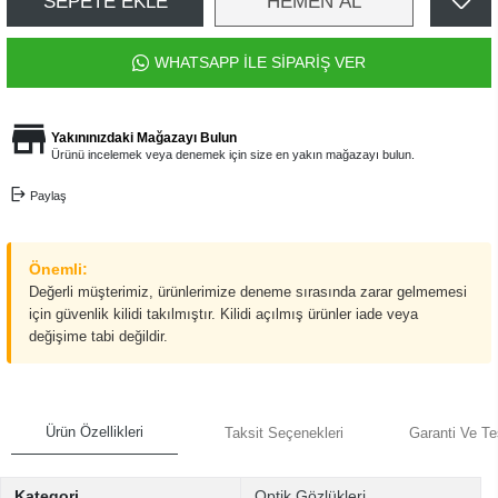
SEPETE EKLE
HEMEN AL
WHATSAPP İLE SİPARİŞ VER
Yakınınızdaki Mağazayı Bulun
Ürünü incelemek veya denemek için size en yakın mağazayı bulun.
Paylaş
Önemli:
Değerli müşterimiz, ürünlerimize deneme sırasında zarar gelmemesi
için güvenlik kilidi takılmıştır. Kilidi açılmış ürünler iade veya
değişime tabi değildir.
Ürün Özellikleri
Taksit Seçenekleri
Garanti Ve Te
Kategori
Optik Gözlükleri