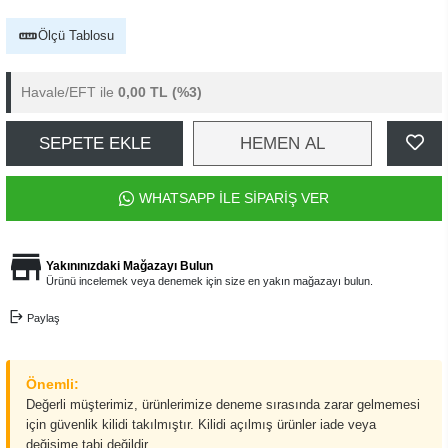
Ölçü Tablosu
Havale/EFT ile
0,00 TL
(%3)
SEPETE EKLE
HEMEN AL
WHATSAPP İLE SİPARİŞ VER
Yakınınızdaki Mağazayı Bulun
Ürünü incelemek veya denemek için size en yakın mağazayı bulun.
Paylaş
Önemli:
Değerli müşterimiz, ürünlerimize deneme sırasında zarar gelmemesi
için güvenlik kilidi takılmıştır. Kilidi açılmış ürünler iade veya
değişime tabi değildir.