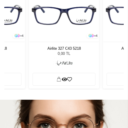
+
4
+
4
 5218
Airlite 327 C43 5218
Airl
0,00 TL