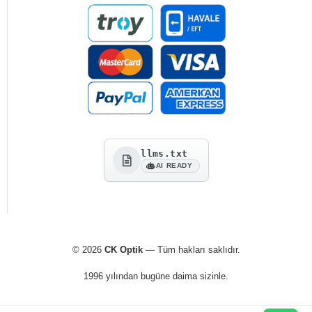
llms.txt
AI READY
© 2026
CK Optik
— Tüm hakları saklıdır.
1996 yılından bugüne daima sizinle.