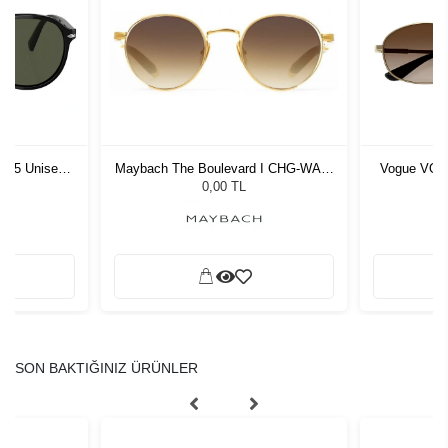
1 55 Unisex
Maybach The Boulevard I CHG-WAZ-
Vogue VO 4
ğü
Z33 48/22
G
L
0,00 TL
SON BAKTIĞINIZ ÜRÜNLER