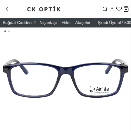
at Caddesi 2 - Nişantaşı – Etiler – Ataşehir
Şimdi Üye ol ! 5000 TL 