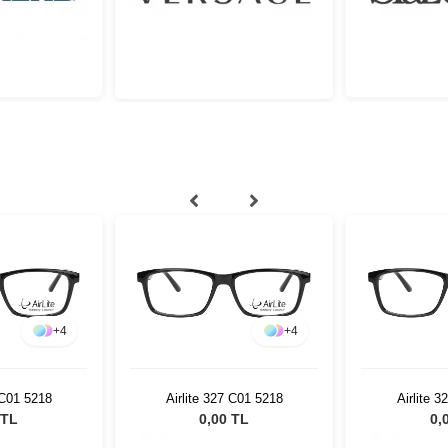
+
4
+
4
 C01 5218
Airlite 327 C01 5218
Airlite 
 TL
0,00 TL
0,