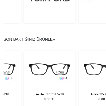
SON BAKTIĞINIZ ÜRÜNLER
+
4
+
4
01 5218
Airlite 327 C01 5218
Airlite 327
L
0,00 TL
0,00