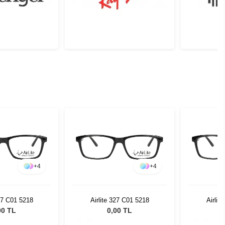
+
4
+
4
327 C01 5218
Airlite 327 C01 5218
Airlit
00 TL
0,00 TL