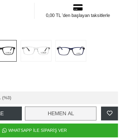
0,00 TL 'den başlayan taksitlerle
L
(%3)
LE
HEMEN AL
WHATSAPP İLE SİPARİŞ VER