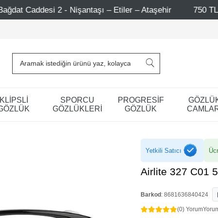
şantaşı – Etiler – Ataşehir
750 TL Üzeri Alışverişlerd
KLİPSLİ
SPORCU
PROGRESİF
GÖZLÜ
GÖZLÜK
GÖZLÜKLERİ
GÖZLÜK
CAMLAR
Yetkili Satıcı
Ücr
Airlite 327 C01 
Barkod
:
8681636840424
(0) Yorum
Yoru