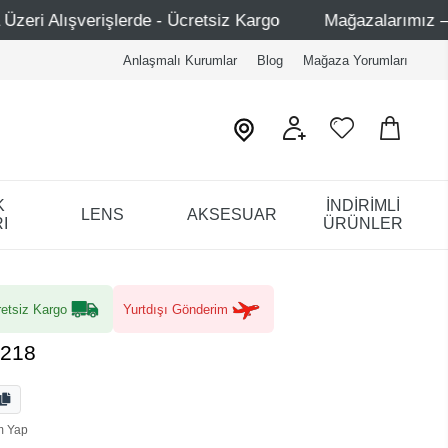
e - Ücretsiz Kargo
Mağazalarımız – Bağdat Caddesi 1 - 
Anlaşmalı Kurumlar
Blog
Mağaza Yorumları
K
İNDİRİMLİ
LENS
AKSESUAR
I
ÜRÜNLER
etsiz Kargo
Yurtdışı Gönderim
5218
m Yap