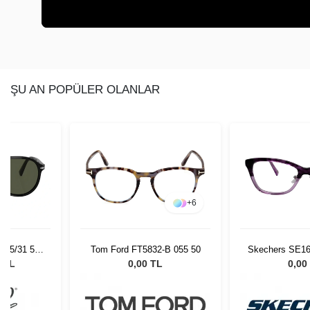
ŞU AN POPÜLER OLANLAR
+
6
 95/31 55
Tom Ford FT5832-B 055 50
Skechers SE16
Gözlüğü
0 TL
0,00 TL
0,00