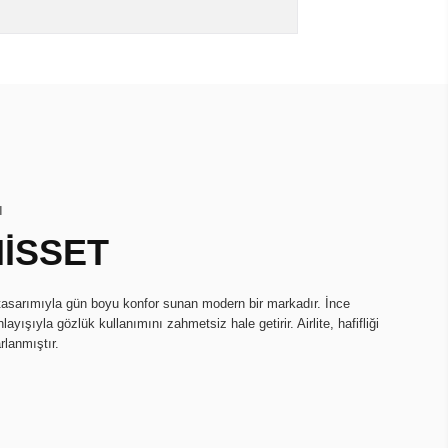
I
HİSSET
k tasarımıyla gün boyu konfor sunan modern bir markadır. İnce
ayışıyla gözlük kullanımını zahmetsiz hale getirir. Airlite, hafifliği
rlanmıştır.