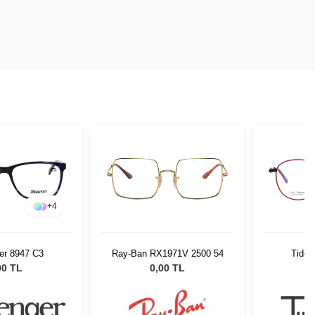
+
4
er 8947 C3
Ray-Ban RX1971V 2500 54
Tidou
00 TL
0,00 TL