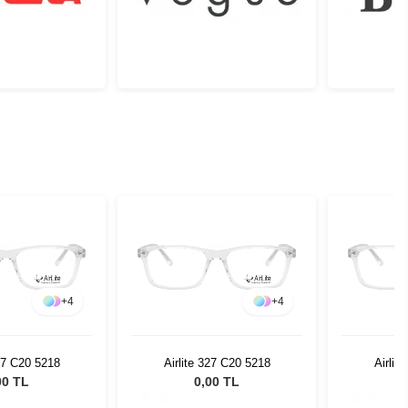
+
4
+
4
327 C20 5218
Airlite 327 C20 5218
Airlit
00 TL
0,00 TL