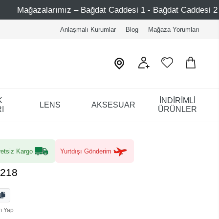
– Bağdat Caddesi 1 - Bağdat Caddesi 2 - Nişantaşı – Etiler 
Anlaşmalı Kurumlar
Blog
Mağaza Yorumları
K
İNDİRİMLİ
LENS
AKSESUAR
I
ÜRÜNLER
etsiz Kargo
Yurtdışı Gönderim
5218
m Yap