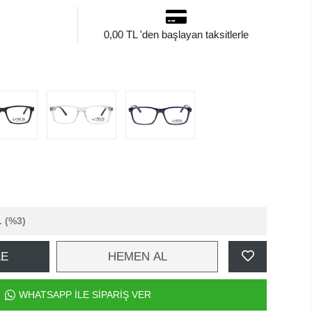
0,00 TL 'den başlayan taksitlerle
L
(%3)
LE
HEMEN AL
WHATSAPP İLE SİPARİŞ VER