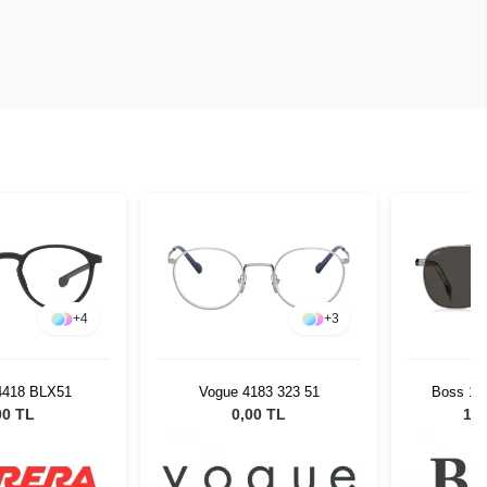
+
4
+
3
 4418 BLX51
Vogue 4183 323 51
Boss 172
Unisex
00 TL
0,00 TL
10.