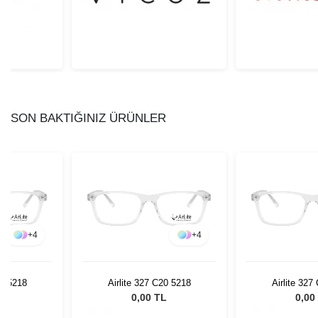
SON BAKTIĞINIZ ÜRÜNLER
+
4
+
4
20 5218
Airlite 327 C20 5218
Airlite 327
L
0,00 TL
0,00