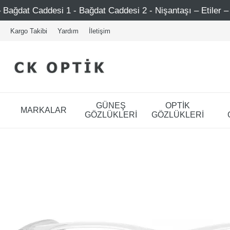
Bağdat Caddesi 2 - Nişantaşı – Etiler – Ataşehir
750 T
Kargo Takibi
Yardım
İletişim
GÜNEŞ
OPTİK
MARKALAR
GÖZLÜKLERİ
GÖZLÜKLERİ