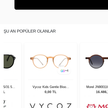
ŞU AN POPÜLER OLANLAR
+
4
 95/31 55
Vycoz Kids Gentle Bloom
Morel JN90011
Gözlüğü
BRN 46-19 135
Unisex Güne
0 TL
0,00 TL
16.486