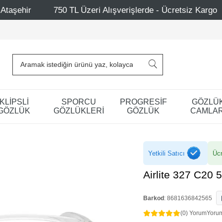
L Üzeri Alışverişlerde - Ücretsiz Kargo
Mağazalarımız 
KLİPSLİ
SPORCU
PROGRESİF
GÖZLÜ
GÖZLÜK
GÖZLÜKLERİ
GÖZLÜK
CAMLAR
Yetkili Satıcı
Ücr
Airlite 327 C20 
Barkod
:
8681636842565
(0) Yorum
Yoru