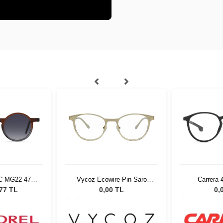
C MG22 4723
Vycoz Ecowire-Pin Saro
Carrera
ş Gözlüğü
TOP 50-19
,77 TL
0,00 TL
0,