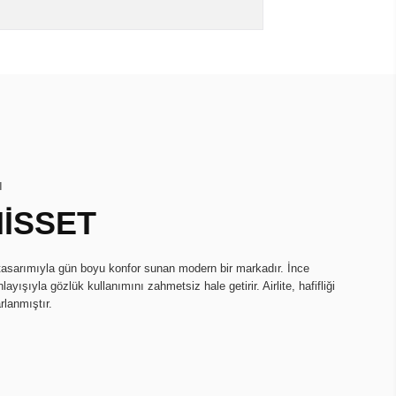
I
HİSSET
k tasarımıyla gün boyu konfor sunan modern bir markadır. İnce
ayışıyla gözlük kullanımını zahmetsiz hale getirir. Airlite, hafifliği
rlanmıştır.