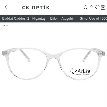
dat Caddesi 2 - Nişantaşı – Etiler – Ataşehir
Şimdi Üye ol ! 5000 TL