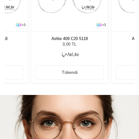
+
3
+
3
 5118
Airlite 409 C20 5118
Airl
0,00 TL
Tükendi