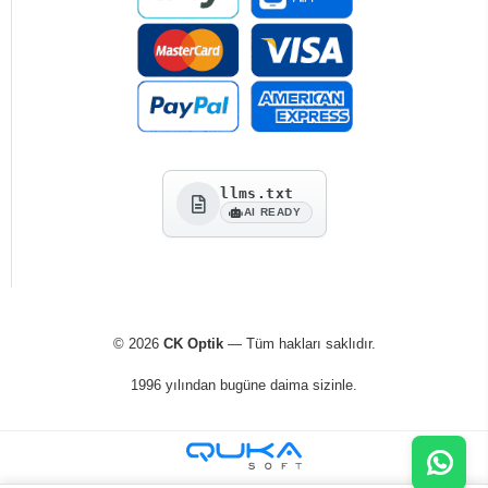
llms.txt
AI READY
© 2026
CK Optik
— Tüm hakları saklıdır.
1996 yılından bugüne daima sizinle.