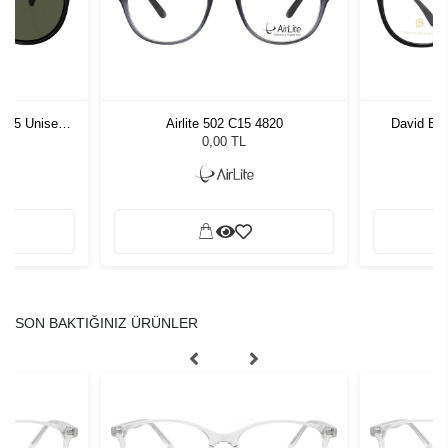
1 55 Unisex
Airlite 502 C15 4820
David Be
ğü
L
0,00 TL
SON BAKTIĞINIZ ÜRÜNLER