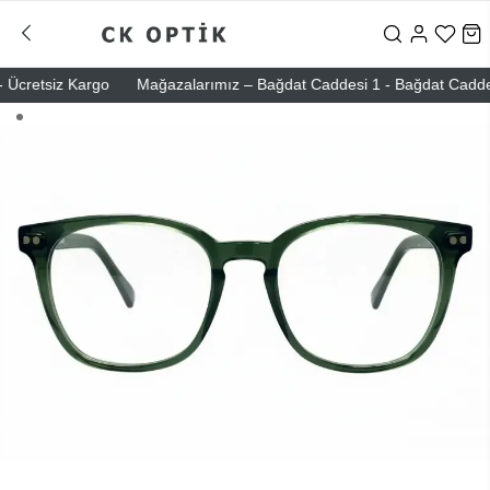
Ücretsiz Kargo
Mağazalarımız – Bağdat Caddesi 1 - Bağdat Caddesi 2 