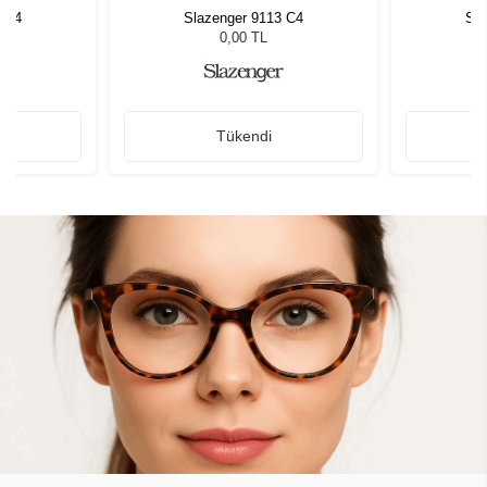
3 C4
Slazenger 9113 C4
Sla
0,00 TL
Tükendi