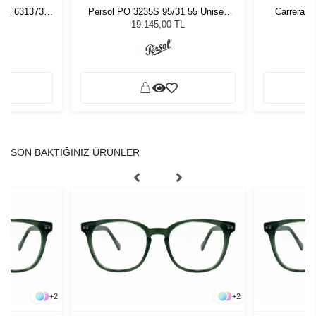
261 631373
Persol PO 3235S 95/31 55 Unisex
Carrera 3
zlüğü
Güneş Gözlüğü
L
19.145,00 TL
SON BAKTIĞINIZ ÜRÜNLER
+
2
+
2