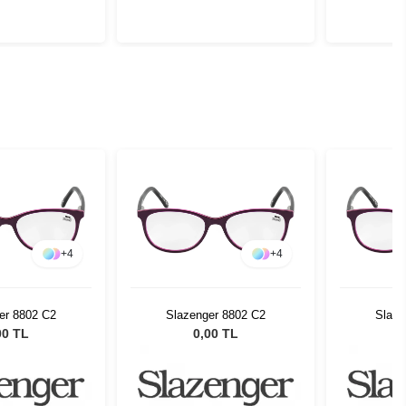
+
4
+
4
er 8802 C2
Slazenger 8802 C2
Slaze
00 TL
0,00 TL