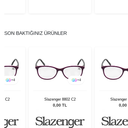
SON BAKTIĞINIZ ÜRÜNLER
+
4
+
4
802 C2
Slazenger 8802 C2
Slazenger
L
0,00 TL
0,00