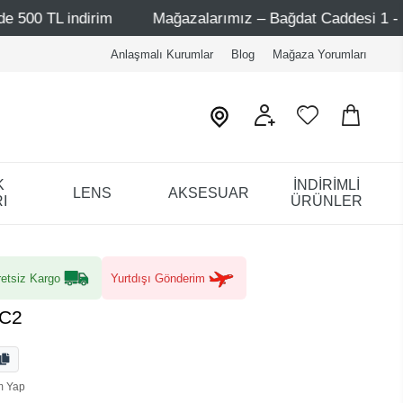
m
Mağazalarımız – Bağdat Caddesi 1 - Bağdat Caddesi 2
Anlaşmalı Kurumlar
Blog
Mağaza Yorumları
K
İNDİRİMLİ
LENS
AKSESUAR
I
ÜRÜNLER
etsiz Kargo
Yurtdışı Gönderim
 C2
m Yap