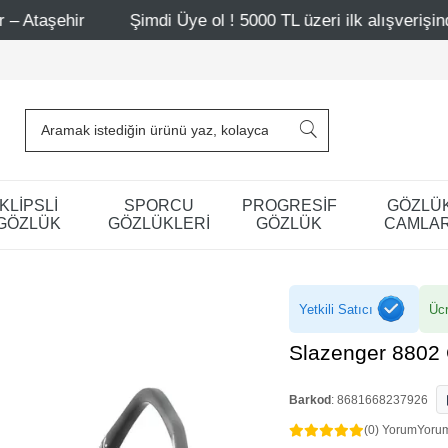
Şimdi Üye ol ! 5000 TL üzeri ilk alışverişinde 500 TL indiri
KLİPSLİ
SPORCU
PROGRESİF
GÖZLÜ
GÖZLÜK
GÖZLÜKLERİ
GÖZLÜK
CAMLAR
Yetkili Satıcı
Ücr
Slazenger 8802
Barkod
:
8681668237926
(0) Yorum
Yoru