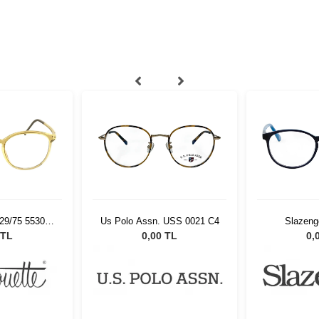
929/75 5530
Us Polo Assn. USS 0021 C4
Slazeng
19
 TL
0,00 TL
0,