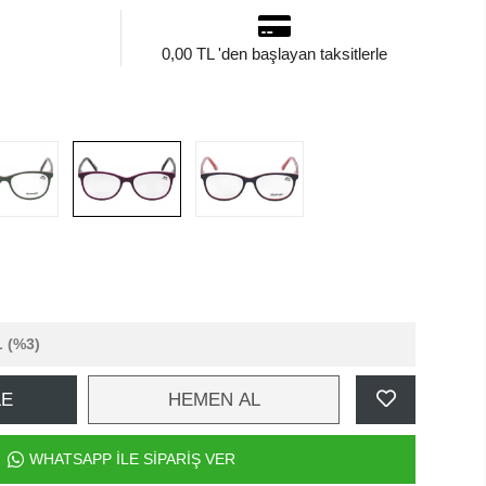
0,00 TL 'den başlayan taksitlerle
L
(%3)
LE
HEMEN AL
WHATSAPP İLE SİPARİŞ VER