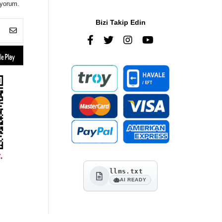
iyorum.
Bizi Takip Edin
llms.txt
AI READY