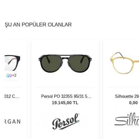
ŞU AN POPÜLER OLANLAR
+
2
O P012 C05
Persol PO 3235S 95/31 55
Silhouette 2
Unisex Güneş Gözlüğü
51/
L
19.145,00 TL
0,00