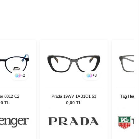
+
2
+
3
er 8812 C2
Prada 19WV 1AB1O1 53
Tag Heuer
00 TL
0,00 TL