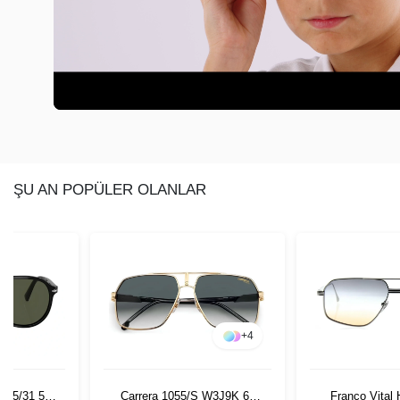
ŞU AN POPÜLER OLANLAR
+
4
 95/31 55
Carrera 1055/S W3J9K 62
Franco Vital