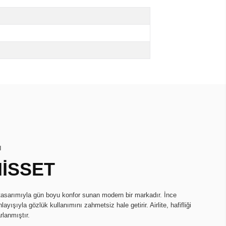
I
HİSSET
k tasarımıyla gün boyu konfor sunan modern bir markadır. İnce
ayışıyla gözlük kullanımını zahmetsiz hale getirir. Airlite, hafifliği
rlanmıştır.