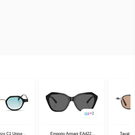
+
2
erzo C1 Unisex
Emporio Armani EA4221
Tavat P