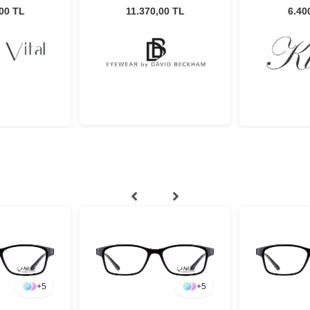
ş Gözlüğü
2M2HA 57 Unisex Güneş
Güneş
,00 TL
11.370,00 TL
6.40
Gözlüğü
+
5
+
5