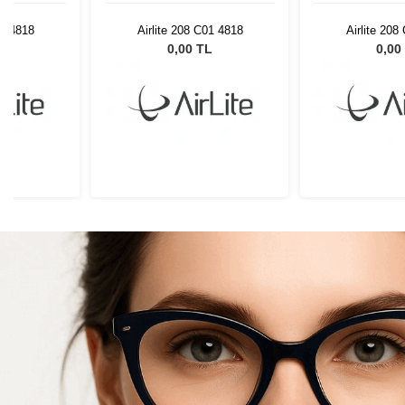
01 4818
Airlite 208 C01 4818
Airlite 208
L
0,00 TL
0,00