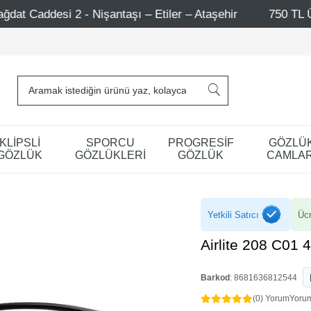
taşı – Etiler – Ataşehir
750 TL Üzeri Alışverişlerde -
KLİPSLİ
SPORCU
PROGRESİF
GÖZLÜ
GÖZLÜK
GÖZLÜKLERİ
GÖZLÜK
CAMLAR
Yetkili Satıcı
Ücr
Airlite 208 C01 
Barkod
:
8681636812544
(0) Yorum
Yoru