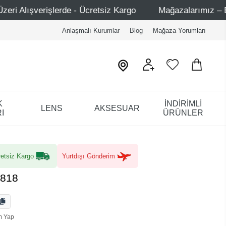
 Ücretsiz Kargo
Mağazalarımız – Bağdat Caddesi 1 - Bağ
Anlaşmalı Kurumlar
Blog
Mağaza Yorumları
K
İNDİRİMLİ
LENS
AKSESUAR
I
ÜRÜNLER
etsiz Kargo
Yurtdışı Gönderim
4818
m Yap