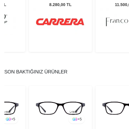
Gözlüğü
Erkek Güneş Gözlüğü
Unisex Güne
0 TL
8.280,00 TL
11.500
SON BAKTIĞINIZ ÜRÜNLER
+
5
+
5