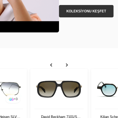
KOLEKSİYONU KEŞFET
+
3
 Heisen SLV
David Beckham 7101/S
Kilian Sch