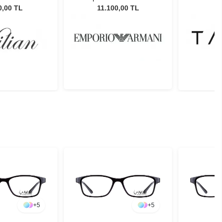
 Gözlüğü
501787 56 Kadın Güneş
0,00 TL
11.100,00 TL
Gözlüğü
+
5
+
5