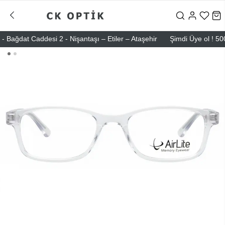
dat Caddesi 2 - Nişantaşı – Etiler – Ataşehir
Şimdi Üye ol ! 5000 TL