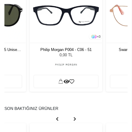
+
3
1 55 Unisex
Philip Morgan P004 - C06 - 51
Swarov
ğü
L
0,00 TL
SON BAKTIĞINIZ ÜRÜNLER