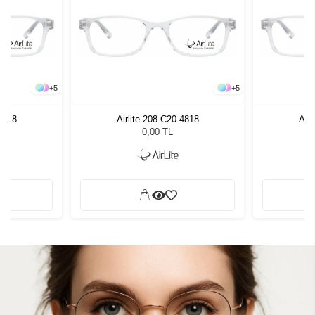
+
5
+
5
 4818
Airlite 208 C20 4818
Airl
0,00 TL