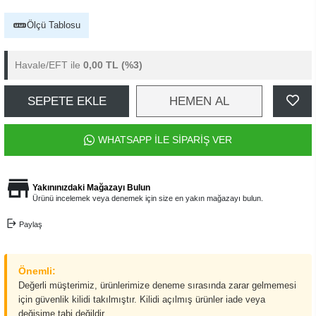
Ölçü Tablosu
Havale/EFT ile
0,00 TL
(%3)
SEPETE EKLE
HEMEN AL
WHATSAPP İLE SİPARİŞ VER
Yakınınızdaki Mağazayı Bulun
Ürünü incelemek veya denemek için size en yakın mağazayı bulun.
Paylaş
Önemli:
Değerli müşterimiz, ürünlerimize deneme sırasında zarar gelmemesi
için güvenlik kilidi takılmıştır. Kilidi açılmış ürünler iade veya
değişime tabi değildir.