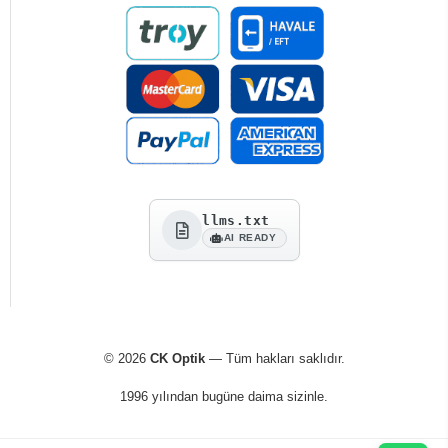
llms.txt
AI READY
© 2026
CK Optik
— Tüm hakları saklıdır.
1996 yılından bugüne daima sizinle.