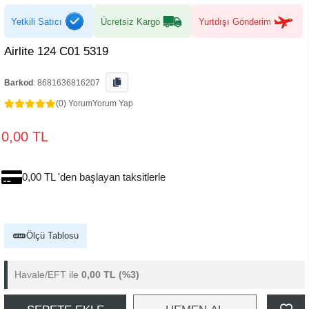
Yetkili Satıcı
Ücretsiz Kargo
Yurtdışı Gönderim
Airlite 124 C01 5319
Barkod
:
8681636816207
(0) Yorum
Yorum Yap
0,00 TL
0,00 TL 'den başlayan taksitlerle
Ölçü Tablosu
Havale/EFT ile
0,00 TL
(%3)