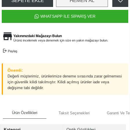
SEPETE EKLE
HEMEN AL
WHATSAPP İLE SİPARİŞ VER
Yakınınızdaki Mağazayı Bulun
Ürünü incelemek veya denemek için size en yakın mağazayı bulun.
Paylaş
Önemli:
Değerli müşterimiz, ürünlerimize deneme sırasında zarar gelmemesi
için güvenlik kilidi takılmıştır. Kilidi açılmış ürünler iade veya
değişime tabi değildir.
Ürün Özellikleri
Taksit Seçenekleri
Garanti Ve Te
Kategori
Optik Gözlükleri