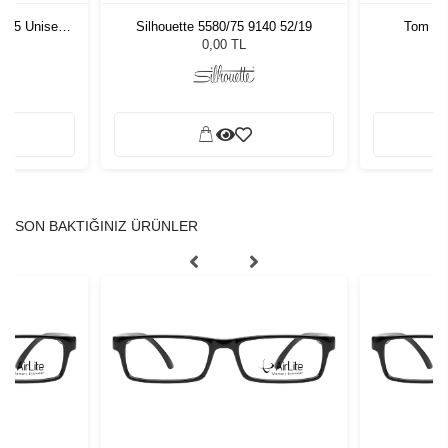
1 55 Unisex
Silhouette 5580/75 9140 52/19
Tom Fo
ğü
L
0,00 TL
SON BAKTIĞINIZ ÜRÜNLER