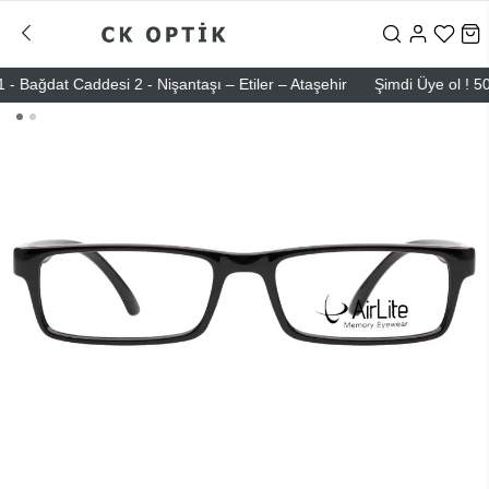
ğdat Caddesi 2 - Nişantaşı – Etiler – Ataşehir
Şimdi Üye ol ! 5000 T