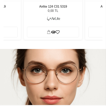
 5319
Airlite 124 C01 5319
Airl
0,00 TL