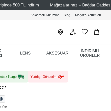
 indirim
Mağazalarımız – Bağdat Caddesi 1 - Bağdat Cad
Anlaşmalı Kurumlar
Blog
Mağaza Yorumları
K
İNDİRİMLİ
LENS
AKSESUAR
I
ÜRÜNLER
etsiz Kargo
Yurtdışı Gönderim
 C2
m Yap