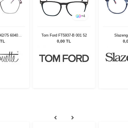
+
4
542/75 6040
Tom Ford FT5937-B 001 52
Slazeng
22
 TL
0,00 TL
0,