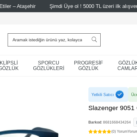
hir
Şimdi Üye ol ! 5000 TL üzeri ilk alışverişinde 500 TL
KLİPSLİ
SPORCU
PROGRESİF
GÖZLÜ
GÖZLÜK
GÖZLÜKLERİ
GÖZLÜK
CAMLAR
Yetkili Satıcı
Ücr
Slazenger 9051
Barkod
:
8681668434264
(0) Yorum
Yoru