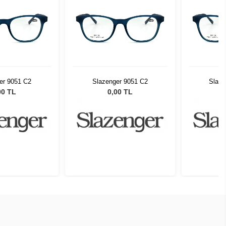
er 9051 C2
Slazenger 9051 C2
Slaze
00 TL
0,00 TL