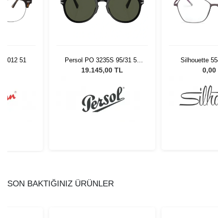
 2012 51
Persol PO 3235S 95/31 55
Silhouette 5
Unisex Güneş Gözlüğü
47/
L
19.145,00 TL
0,00
SON BAKTIĞINIZ ÜRÜNLER