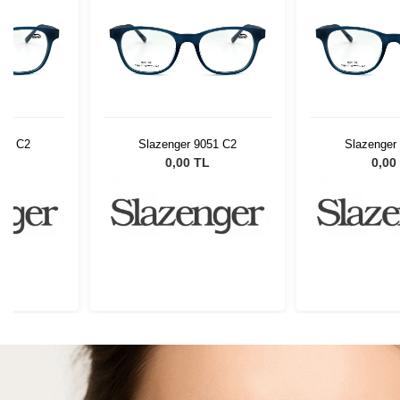
051 C2
Slazenger 9051 C2
Slazenger
L
0,00 TL
0,00