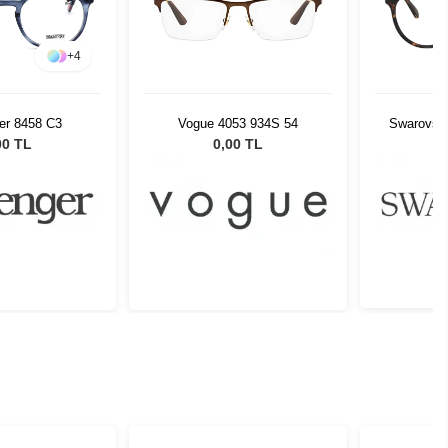
+
4
er 8458 C3
Vogue 4053 934S 54
Swarovsk
00 TL
0,00 TL