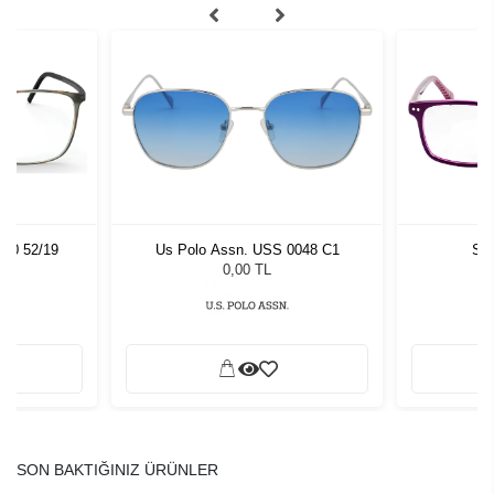
060 52/19
Us Polo Assn. USS 0048 C1
Sla
0,00 TL
SON BAKTIĞINIZ ÜRÜNLER