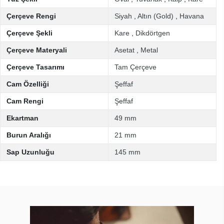
Çerçeve Rengi
Siyah
,
Altın (Gold)
,
Havana
Çerçeve Şekli
Kare
,
Dikdörtgen
Çerçeve Materyali
Asetat
,
Metal
Çerçeve Tasarımı
Tam Çerçeve
Cam Özelliği
Şeffaf
Cam Rengi
Şeffaf
Ekartman
49 mm
Burun Aralığı
21 mm
Sap Uzunluğu
145 mm