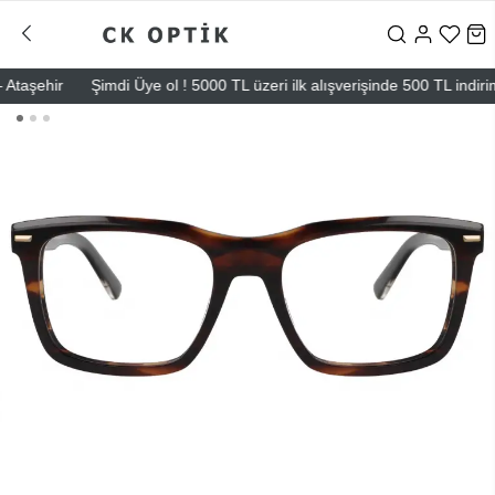
şehir
Şimdi Üye ol ! 5000 TL üzeri ilk alışverişinde 500 TL indirim