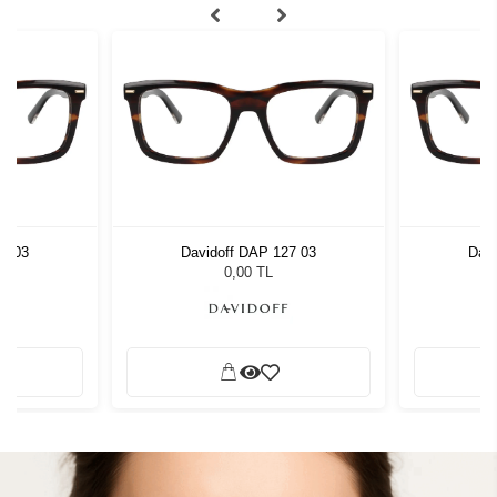
27 03
Davidoff DAP 127 03
Davi
0,00 TL