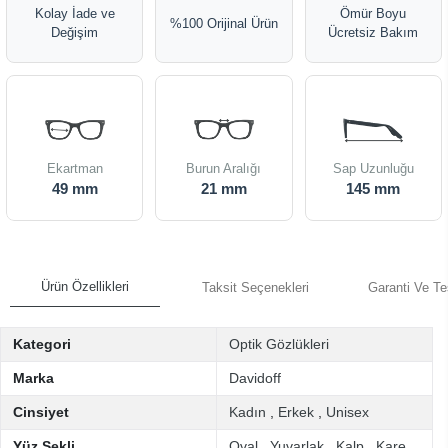
Kolay İade ve
Ömür Boyu
%100 Orijinal Ürün
Değişim
Ücretsiz Bakım
Ekartman
Burun Aralığı
Sap Uzunluğu
49 mm
21 mm
145 mm
Ürün Özellikleri
Taksit Seçenekleri
Garanti Ve Te
Kategori
Optik Gözlükleri
Marka
Davidoff
Cinsiyet
Kadın
,
Erkek
,
Unisex
Yüz Şekli
Oval
,
Yuvarlak
,
Kalp
,
Kare