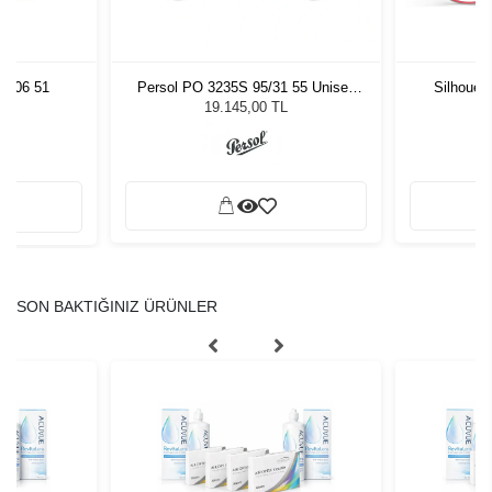
8106 51
Persol PO 3235S 95/31 55 Unisex
Silhouet
Güneş Gözlüğü
19.145,00 TL
SON BAKTIĞINIZ ÜRÜNLER