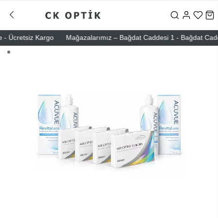
 Ücretsiz Kargo
Mağazalarımız – Bağdat Caddesi 1 - Bağdat Caddesi 2