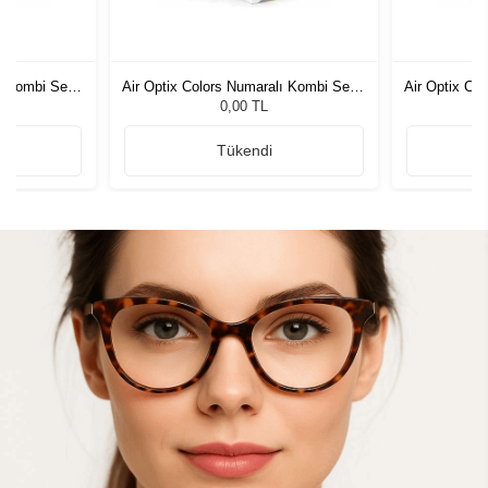
ı Kombi Set 4
Air Optix Colors Numaralı Kombi Set 4
Air Optix Co
Kutu
0,00 TL
Tükendi